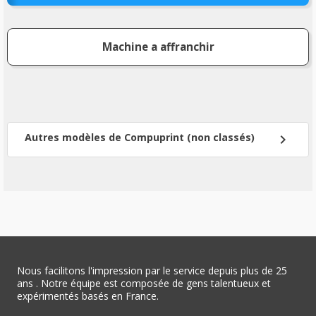
Machine a affranchir
Autres modèles de Compuprint (non classés)
chevron_right
Nous facilitons l'impression par le service depuis plus de 25
ans . Notre équipe est composée de gens talentueux et
expérimentés basés en France.