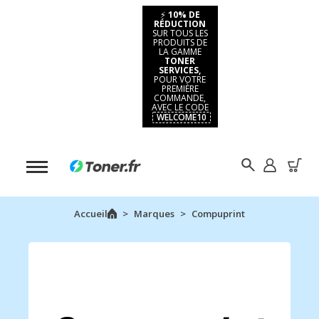
⚡
10% DE
RÉDUCTION
SUR TOUS LES
PRODUITS DE
LA GAMME
TONER
SERVICES,
POUR VOTRE
PREMIÈRE
COMMANDE,
AVEC LE CODE
WELCOME10
Accueil
Marques
Compuprint