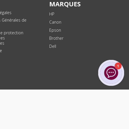
MARQUES
égales
HP
s Générales de
Canon
Epson
de protection
ées
Brother
les
Dell
te
1