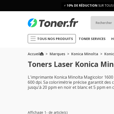
⚡
10% DE RÉDUCTION
SUR TOUS 
TOUS NOS PRODUITS
TONER SERVICES
H
Accueil
Marques
Konica Minolta
Konic
Toners Laser Konica Min
L'imprimante Konica Minolta Magicolor 1600 W
600 dpi. Sa colorimétrie précise garantit des 
jusqu'à 20 ppm en noir et blanc et 5 ppm en c
Affichage 1- de article(s)