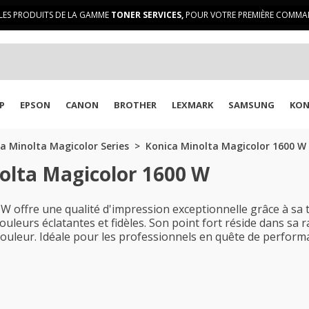
LES PRODUITS DE LA GAMME
TONER SERVICES,
POUR VOTRE PREMIÈRE COMMAN
P
EPSON
CANON
BROTHER
LEXMARK
SAMSUNG
KON
a Minolta Magicolor Series
Konica Minolta Magicolor 1600 W
olta Magicolor 1600 W
 offre une qualité d'impression exceptionnelle grâce à sa t
couleurs éclatantes et fidèles. Son point fort réside dans sa r
ouleur. Idéale pour les professionnels en quête de performan