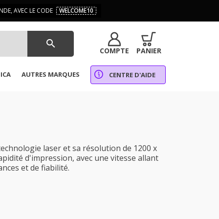
DE, AVEC LE CODE
WELCOME10
search
COMPTE
PANIER
ICA
AUTRES MARQUES
CENTRE D'AIDE
echnologie laser et sa résolution de 1200 x
apidité d'impression, avec une vitesse allant
ces et de fiabilité.