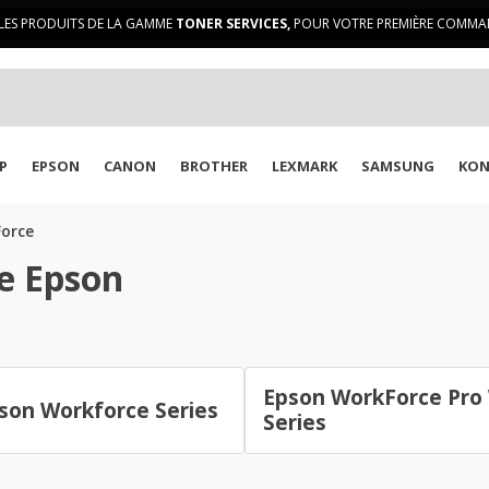
LES PRODUITS DE LA GAMME
TONER SERVICES,
POUR VOTRE PREMIÈRE COMMAN
P
EPSON
CANON
BROTHER
LEXMARK
SAMSUNG
KON
orce
e Epson
Epson WorkForce Pro
son Workforce Series
Series