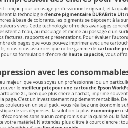
conçue pour un usage professionnel exigeant, et la quali
isent la technologie d'
encre pigmentaire DURABrite Ultr
cres à base de colorants, les pigments se déposent à la sur
uleurs vives. Cette technologie offre des avantages concre
sistent à l'eau, au maculage et même au passage d'un surli
s factures, rapports et présentations. Pour évaluer l'auton
ombre de pages que vous pouvez imprimer avec une cartouche
ner.fr, nous nous assurons que notre gamme de
cartouche p
 pour sa formulation d'encre de
haute capacité
, vous offr
impression avec les consommabl
u majeur, que vous soyez un professionnel ou un particulier.
trouver le
meilleur prix pour une cartouche Epson WorkF
cartouche XL, bien que plus chère à l'achat, imprime souven
à la page. C'est un investissement rapidement rentabilisé. D
des couleurs en un seul pack, vous réalisez une économie sub
tique de vos dépenses, la solution la plus
économique
res
 d'économies sans aucun compromis sur la qualité ou la fiab
e votre matériel. N'attendez plus d'être à court d'encre : t
our bénéficier d'une
livraison rapide
.