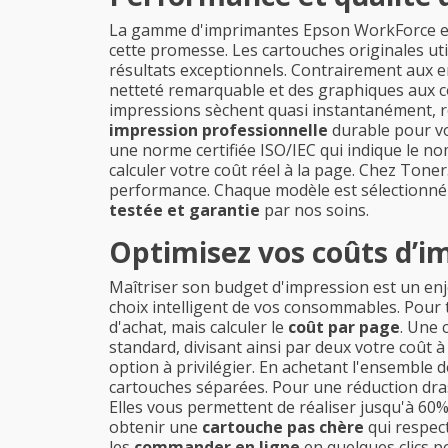
La gamme d'imprimantes Epson WorkForce est 
cette promesse. Les cartouches originales util
résultats exceptionnels. Contrairement aux en
netteté remarquable et des graphiques aux co
impressions sèchent quasi instantanément, ré
impression professionnelle
durable pour vo
une norme certifiée ISO/IEC qui indique le n
calculer votre coût réel à la page. Chez To
performance. Chaque modèle est sélectionné
testée et garantie
par nos soins.
Optimisez vos coûts d’
Maîtriser son budget d'impression est un enje
choix intelligent de vos consommables. Pour 
d'achat, mais calculer le
coût par page
. Une 
standard, divisant ainsi par deux votre coût 
option à privilégier. En achetant l'ensemble 
cartouches séparées. Pour une réduction dras
Elles vous permettent de réaliser jusqu'à 60%
obtenir une
cartouche pas chère
qui respect
les
commander en ligne
en quelques clics p