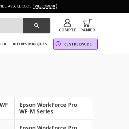
DE, AVEC LE CODE
WELCOME10
search
COMPTE
PANIER
ICA
AUTRES MARQUES
CENTRE D'AIDE
 WF
Epson WorkForce Pro
WF-M Series
Epson WorkForce Pro