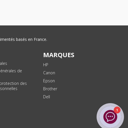
érimentés basés en France.
MARQUES
ales
HP
Générales de
Canon
Epson
 protection des
sonnelles
Brother
Dell
1