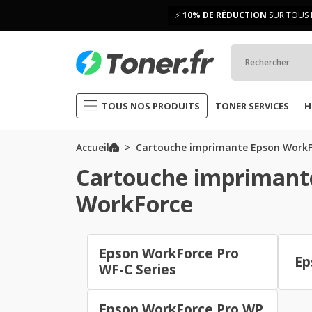
⚡
10% DE RÉDUCTION
SUR TOUS 
TOUS NOS PRODUITS
TONER SERVICES
H
Accueil
Cartouche imprimante Epson WorkF
Cartouche imprimant
WorkForce
Epson WorkForce Pro
Ep
WF-C Series
Epson WorkForce Pro WP