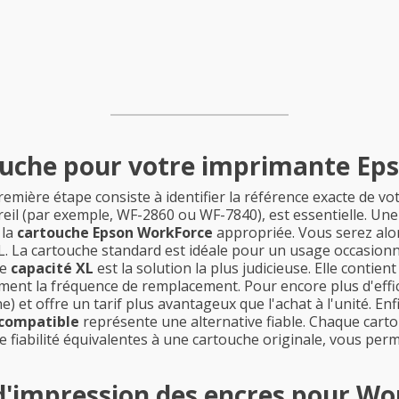
touche pour votre imprimante E
première étape consiste à identifier la référence exacte de v
areil (par exemple, WF-2860 ou WF-7840), est essentielle. U
 la
cartouche Epson WorkForce
appropriée. Vous serez alor
. La cartouche standard est idéale pour un usage occasionn
de
capacité XL
est la solution la plus judicieuse. Elle conti
vement la fréquence de remplacement. Pour encore plus d'effi
e) et offre un tarif plus avantageux que l'achat à l'unité. En
 compatible
représente une alternative fiable. Chaque cart
fiabilité équivalentes à une cartouche originale, vous perm
d'impression des encres pour Wo