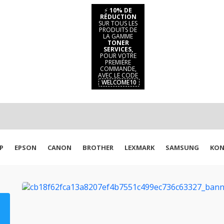
⚡
10% DE
RÉDUCTION
SUR TOUS LES
PRODUITS DE
LA GAMME
TONER
SERVICES,
POUR VOTRE
PREMIÈRE
COMMANDE,
AVEC LE CODE
WELCOME10
P
EPSON
CANON
BROTHER
LEXMARK
SAMSUNG
KON