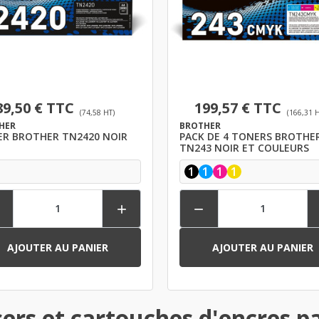
89,50 € TTC
199,57 € TTC
(74,58 HT)
(166,31 H
HER
BROTHER
R BROTHER TN2420 NOIR
PACK DE 4 TONERS BROTHE
TN243 NOIR ET COULEURS
1
1
1
1



AJOUTER AU PANIER
AJOUTER AU PANIER
ers et cartouches d'encres pa