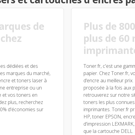
arques de
Plus de 800
 chez
plus de 60
imprimant
pes dédiées et des
Toner.fr, c'est une gam
andes marques du marché,
papier. Chez Toner.fr, v
ncre et toners laser à
d’encre au meilleur pri
une entreprise ou un
proposée à la fois aux p
e et vos toners en
retrouverez sur notre s
ndez plus, recherchez
toners les plus connues e
 50% d'économies sur
imprimantes. Toner.fr p
HP, toner EPSON, encr
d'impression LEXMARK,
que la cartouche DELL.