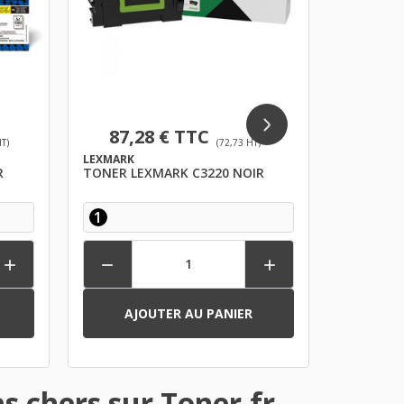
87,28 € TTC
85,
T)
(72,73 HT)
LEXMARK
BROTHER
R
TONER LEXMARK C3220 NOIR
TONER B
NOIR
1
1




AJOUTER AU PANIER
AJ
s chers sur Toner.fr