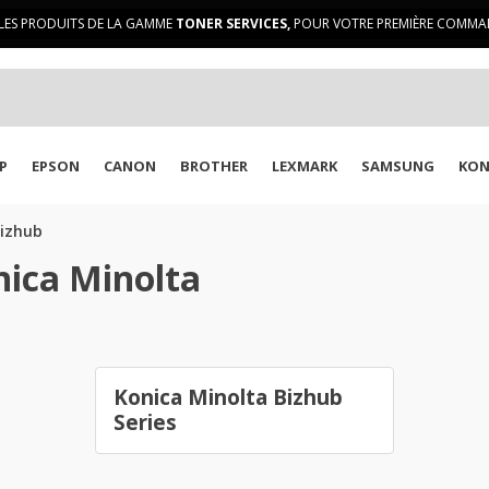
LES PRODUITS DE LA GAMME
TONER SERVICES,
POUR VOTRE PREMIÈRE COMMAN
P
EPSON
CANON
BROTHER
LEXMARK
SAMSUNG
KON
Bizhub
ica Minolta
Konica Minolta Bizhub
Series