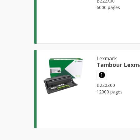
B222X00
6000 pages
Lexmark
Tambour Lexma
1
B220Z00
12000 pages