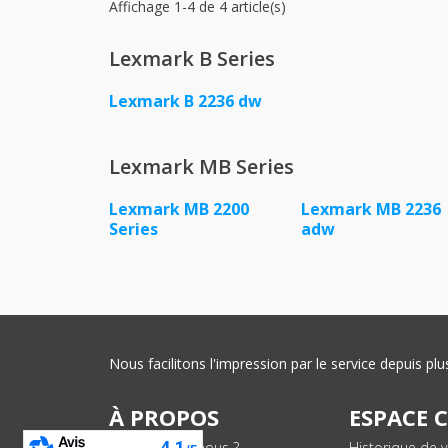
Affichage 1-4 de 4 article(s)
Lexmark B Series
Lexmark B 2236 dw
Lexmark MB Series
Lexmark MB 2200
Lexmark MB 2236
Series
adw
Nous facilitons l'impression par le service depuis 
À PROPOS
ESPACE 
Qui sommes-nous ?
Historique de 