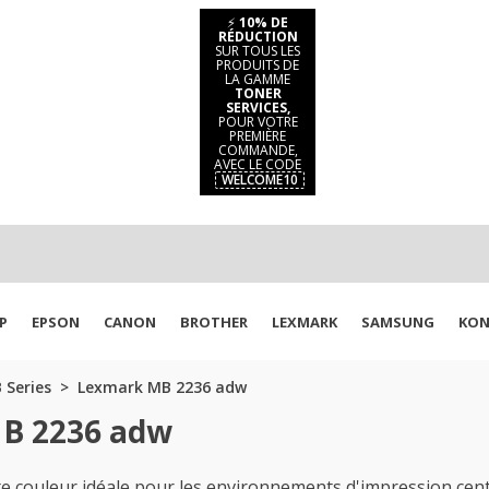
⚡
10% DE
RÉDUCTION
SUR TOUS LES
PRODUITS DE
LA GAMME
TONER
SERVICES,
POUR VOTRE
PREMIÈRE
COMMANDE,
AVEC LE CODE
WELCOME10
P
EPSON
CANON
BROTHER
LEXMARK
SAMSUNG
KON
 Series
Lexmark MB 2236 adw
MB 2236 adw
couleur idéale pour les environnements d'impression cent