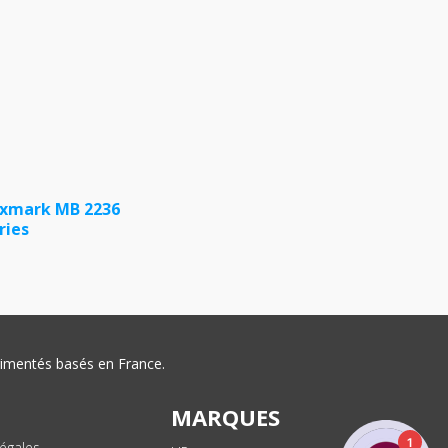
xmark MB 2236
ries
érimentés basés en France.
MARQUES
1
égales