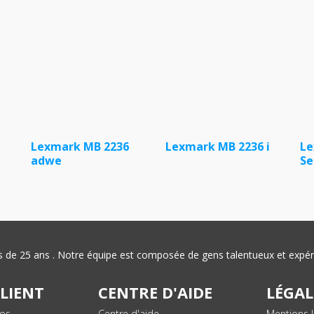
Lexmark MB 2236
Lexmark MB 2236 i
Le
adwe
Se
plus de 25 ans . Notre équipe est composée de gens talentueux et exp
CLIENT
CENTRE D'AIDE
LÉGAL
vos
Centre d'aide
Mentions l