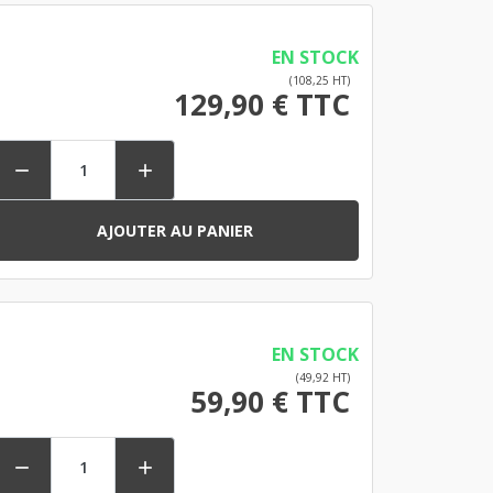
EN STOCK
(108,25 HT)
129,90 € TTC


AJOUTER AU PANIER
EN STOCK
(49,92 HT)
59,90 € TTC

