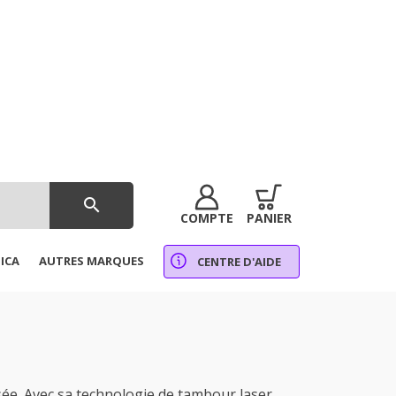
search
COMPTE
PANIER
ICA
AUTRES MARQUES
CENTRE D'AIDE
ée. Avec sa technologie de tambour laser,