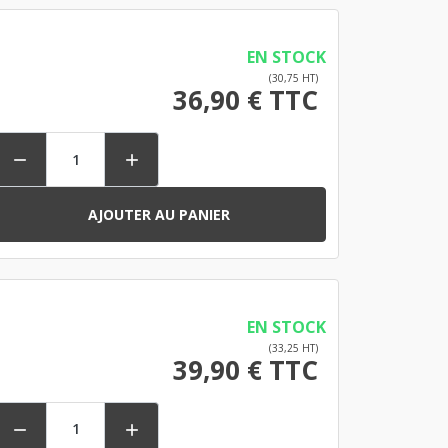
EN STOCK
(30,75 HT)
36,90 € TTC


AJOUTER AU PANIER
EN STOCK
(33,25 HT)
39,90 € TTC

