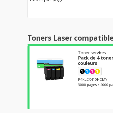
Toners Laser compatibl
Toner services
Pack de 4 tone
couleurs
1
1
1
1
P4KLCX410NCMY
3000 pages / 4000 pa