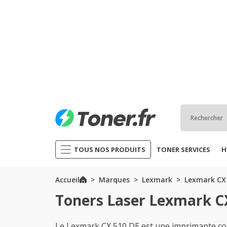
TOUS NOS PRODUITS
TONER SERVICES
H
Accueil
Marques
Lexmark
Lexmark CX 
Toners Laser Lexmark C
Le Lexmark CX 510 DE est une imprimante cou