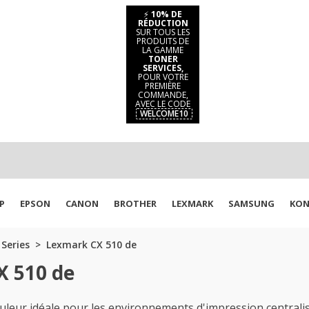
⚡
10% DE
RÉDUCTION
SUR TOUS LES
PRODUITS DE
LA GAMME
TONER
SERVICES,
POUR VOTRE
PREMIÈRE
COMMANDE,
AVEC LE CODE
WELCOME10
P
EPSON
CANON
BROTHER
LEXMARK
SAMSUNG
KON
Series
Lexmark CX 510 de
X 510 de
leur idéale pour les environnements d'impression centralis