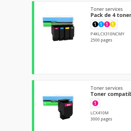
Toner services
Pack de 4 tone
1
1
1
1
P4KLCX310NCMY
2500 pages
Toner services
Toner compati
1
LCX410M
3000 pages