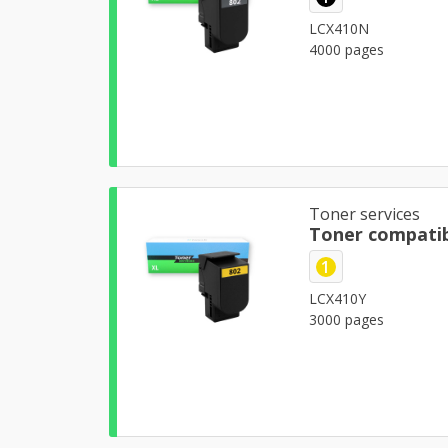
LCX410N
4000 pages
Toner services
Toner compatib
1
LCX410Y
3000 pages