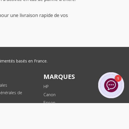
pour une livraison rapide de vos
érimentés basés en France.
MARQUES
1
ales
HP
Générales de
Canon
Epson
 protection des
sonnelles
Brother
Dell