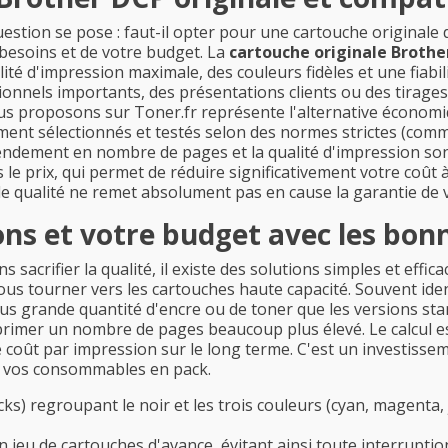
question se pose : faut-il opter pour une cartouche original
besoins et de votre budget. La
cartouche originale Brothe
ité d'impression maximale, des couleurs fidèles et une fiabili
ls importants, des présentations clients ou des tirages ph
s proposons sur Toner.fr représente l'alternative économiqu
 sélectionnés et testés selon des normes strictes (comme l
rendement en nombre de pages et la qualité d'impression s
 le prix, qui permet de réduire significativement votre coût à
 de qualité ne remet absolument pas en cause la garantie de
ns et votre budget avec les bon
sacrifier la qualité, il existe des solutions simples et effi
s tourner vers les cartouches haute capacité. Souvent identi
s grande quantité d'encre ou de toner que les versions stan
rimer un nombre de pages beaucoup plus élevé. Le calcul es
e coût par impression sur le long terme. C'est un investisse
r vos consommables en pack.
ks) regroupant le noir et les trois couleurs (cyan, magenta
jeu de cartouches d'avance, évitant ainsi toute interruption