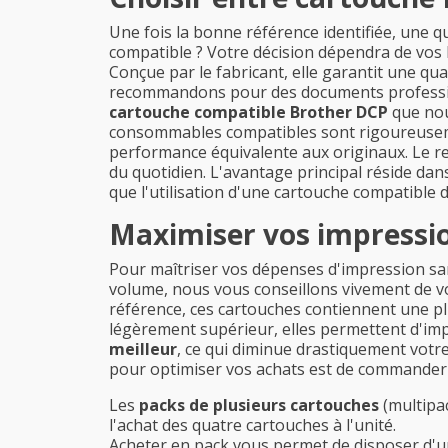
Une fois la bonne référence identifiée, une 
compatible ? Votre décision dépendra de vos 
Conçue par le fabricant, elle garantit une qual
recommandons pour des documents professionne
cartouche compatible Brother DCP
que nou
consommables compatibles sont rigoureusement
performance équivalente aux originaux. Le 
du quotidien. L'avantage principal réside dans
que l'utilisation d'une cartouche compatible
Maximiser vos impressio
Pour maîtriser vos dépenses d'impression sans 
volume, nous vous conseillons vivement de vou
référence, ces cartouches contiennent une plu
légèrement supérieur, elles permettent d'imp
meilleur
, ce qui diminue drastiquement votr
pour optimiser vos achats est de commande
Les
packs de plusieurs cartouches
(multipac
l'achat des quatre cartouches à l'unité.
Acheter en pack vous permet de disposer d'un 