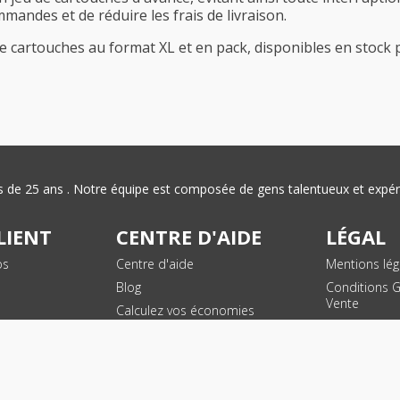
ndes et de réduire les frais de livraison.
e cartouches au format XL et en pack, disponibles en stock 
plus de 25 ans . Notre équipe est composée de gens talentueux et exp
LIENT
CENTRE D'AIDE
LÉGAL
os
Centre d'aide
Mentions lég
Blog
Conditions 
Vente
Calculez vos économies
ande
Politique de
données per
Plan du site
SUIVEZ NOUS !