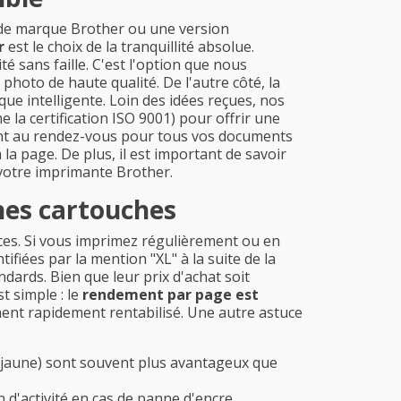
e de marque Brother ou une version
r
est le choix de la tranquillité absolue.
té sans faille. C'est l'option que nous
oto de haute qualité. De l'autre côté, la
e intelligente. Loin des idées reçues, nos
a certification ISO 9001) pour offrir une
ont au rendez-vous pour tous vos documents
 la page. De plus, il est important de savoir
 votre imprimante Brother.
nes cartouches
caces. Si vous imprimez régulièrement ou en
fiées par la mention "XL" à la suite de la
dards. Bien que leur prix d'achat soit
t simple : le
rendement par page est
ment rapidement rentabilisé. Une autre astuce
, jaune) sont souvent plus avantageux que
 d'activité en cas de panne d'encre.