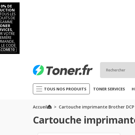
10% DE
UCTION
TOUS LES
DUITS DE
 GAMME
ONER
RVICES,
R VOTRE
EMIÈRE
MANDE,
 LE CODE
LCOME10
TOUS NOS PRODUITS
TONER SERVICES
H
Accueil
Cartouche imprimante Brother DCP
Cartouche imprimant