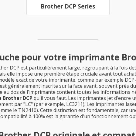
Brother DCP Series
touche pour votre imprimante Br
r DCP est particulièrement large, regroupant à la fois des
mais elle impose une première étape cruciale avant tout achat
 modèle exact de votre imprimante, comme par exemple DCP-
n est généralement inscrite sur la face avant, souvent prè
te au dos de l'imprimante contient toutes les informations n
e Brother DCP
qu'il vous faut. Les imprimantes jet d'encre u
nt par "LC" (par exemple, LC3211). Les imprimantes laser, 
mme le TN2410). Cette distinction est fondamentale, car un
ompatibilité à 100% est la garantie d'un fonctionnement opt
 Brother DCP originale et compat