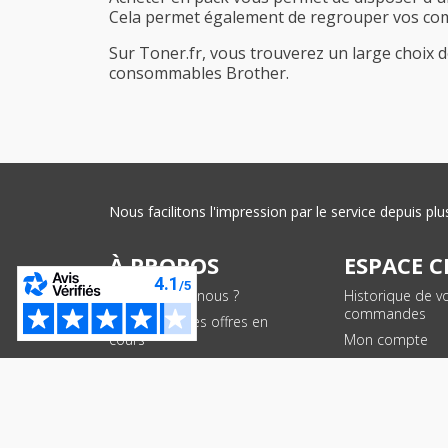
Cela permet également de regrouper vos comma
Sur Toner.fr, vous trouverez un large choix d
consommables Brother.
Nous facilitons l'impression par le service depuis 
À PROPOS
ESPACE C
Qui sommes-nous ?
Historique de v
commandes
Conditions des offres en
cours
Mon compte
Suivi de comm
PAIEMENTS SÉCURISÉS