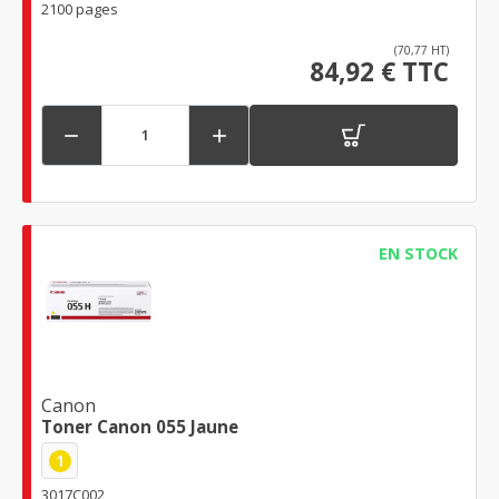
2100 pages
(70,77 HT)
84,92 € TTC


EN STOCK
Canon
Toner Canon 055 Jaune
1
3017C002