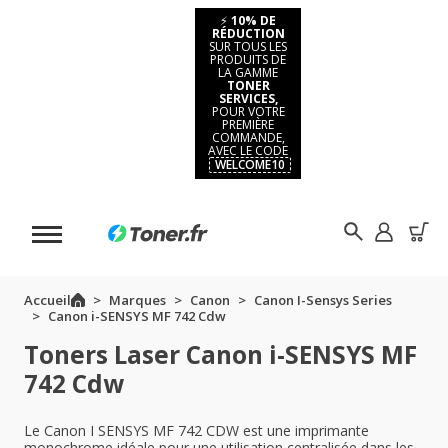
⚡
10% DE
RÉDUCTION
SUR TOUS LES
PRODUITS DE
LA GAMME
TONER
SERVICES,
POUR VOTRE
PREMIÈRE
COMMANDE,
AVEC LE CODE
WELCOME10
Accueil
Marques
Canon
Canon I-Sensys Series
Canon i-SENSYS MF 742 Cdw
Toners Laser Canon i-SENSYS MF
742 Cdw
Le Canon I SENSYS MF 742 CDW est une imprimante
monochrome idéale pour une utilisation centralisée dans les