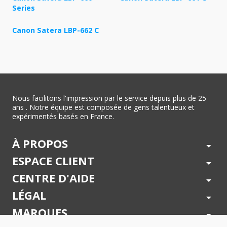
Series
Canon Satera LBP-662 C
Nous facilitons l'impression par le service depuis plus de 25
ans . Notre équipe est composée de gens talentueux et
expérimentés basés en France.
À PROPOS
arrow_drop_down
ESPACE CLIENT
arrow_drop_down
CENTRE D'AIDE
arrow_drop_down
LÉGAL
arrow_drop_down
MARQUES
arrow_drop_down