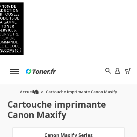
⚡
10% DE
ÉDUCTION
R TOUS LES
ODUITS DE
LA GAMME
TONER
SERVICES,
OUR VOTRE
PREMIÈRE
OMMANDE,
EC LE CODE
ELCOME10
Accueil
Cartouche imprimante Canon Maxify
Cartouche imprimante
Canon Maxify
Canon Maxify Series