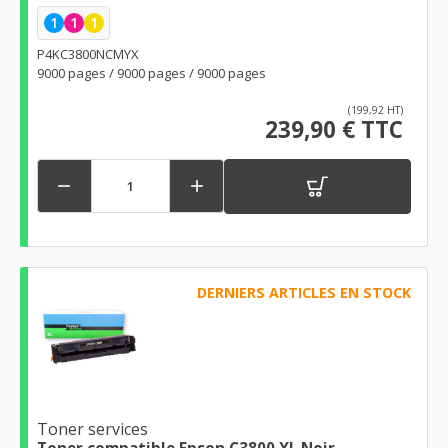
1
1
1
P4KC3800NCMYX
9000 pages / 9000 pages / 9000 pages
(199,92 HT)
239,90 € TTC


DERNIERS ARTICLES EN STOCK
Toner services
Toner compatible Epson C3800 XL Noir