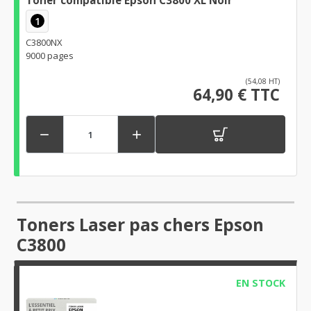
1
C3800NX
9000 pages
(54,08 HT)
64,90 € TTC


Toners Laser pas chers Epson
C3800
EN STOCK