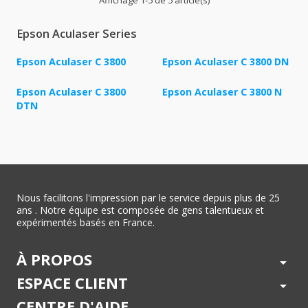
Epson Aculaser Series
Epson Aculaser C 3800
Epson Aculaser C 3800 DN
Epson Aculaser C 3800
Epson Aculaser C 3800 N
DTN
Nous facilitons l'impression par le service depuis plus de 25
ans . Notre équipe est composée de gens talentueux et
expérimentés basés en France.
À PROPOS
arrow_drop_down
ESPACE CLIENT
arrow_drop_down
CENTRE D'AIDE