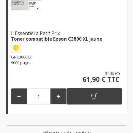
L'Essentiel à Petit Prix
Toner compatible Epson C3800 XL Jaune
1
GNC3800YX
9000 pages
(51,58 HT)
61,90 € TTC


Affichage 1-5 de 5 article(s)