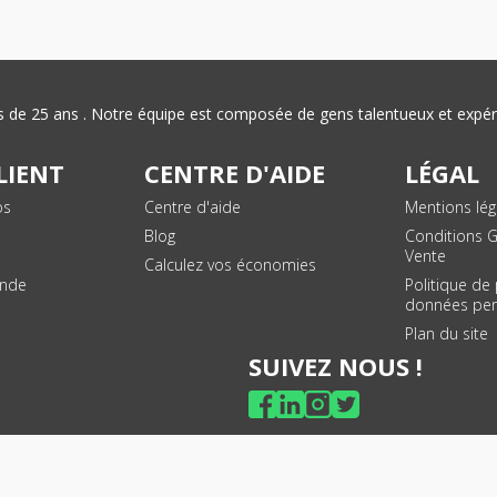
plus de 25 ans . Notre équipe est composée de gens talentueux et exp
LIENT
CENTRE D'AIDE
LÉGAL
os
Centre d'aide
Mentions lég
Blog
Conditions 
Vente
Calculez vos économies
ande
Politique de
données per
Plan du site
SUIVEZ NOUS !
© 2026 - Toner Services