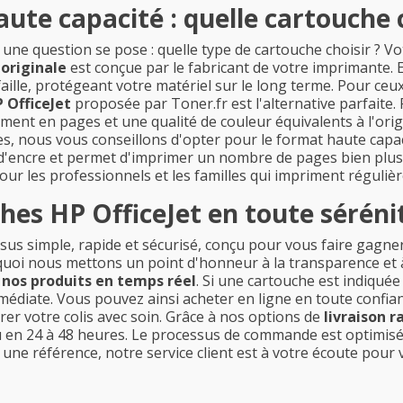
ute capacité : quelle cartouche c
 une question se pose : quelle type de cartouche choisir ? V
originale
est conçue par le fabricant de votre imprimante. E
faille, protégeant votre matériel sur le long terme. Pour ceux
 OfficeJet
proposée par Toner.fr est l'alternative parfaite
nt en pages et une qualité de couleur équivalents à l'origi
es, nous vous conseillons d'opter pour le format haute capac
d'encre et permet d'imprimer un nombre de pages bien plus
 pour les professionnels et les familles qui impriment réguliè
s HP OfficeJet en toute séréni
us simple, rapide et sécurisé, conçu pour vous faire gagne
uoi nous mettons un point d'honneur à la transparence et à
e nos produits en temps réel
. Si une cartouche est indiquée 
édiate. Vous pouvez ainsi acheter en ligne en toute confian
er votre colis avec soin. Grâce à nos options de
livraison r
n 24 à 48 heures. Le processus de commande est optimisé po
 une référence, notre service client est à votre écoute pou