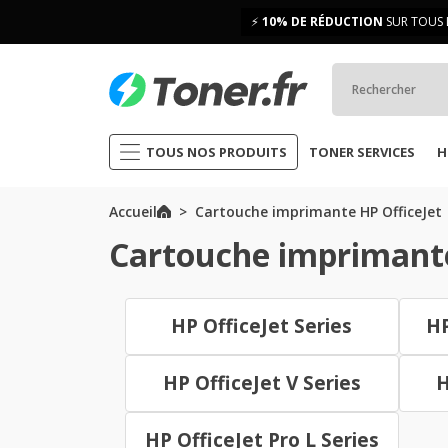
⚡
10% DE RÉDUCTION
SUR TOUS 
TOUS NOS PRODUITS
TONER SERVICES
H
Accueil
Cartouche imprimante HP OfficeJet
Cartouche imprimante
HP OfficeJet Series
HP
HP OfficeJet V Series
H
HP OfficeJet Pro L Series