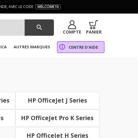
DE, AVEC LE CODE
WELCOME10
search
COMPTE
PANIER
ICA
AUTRES MARQUES
CENTRE D'AIDE
ries
HP OfficeJet J Series
es
HP OfficeJet Pro K Series
HP OfficeJet H Series