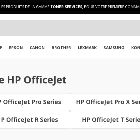
LES PRODUITS DE LA GAMME
TONER SERVICES,
POUR VOTRE PREMIÈRE COMMAN
P
EPSON
CANON
BROTHER
LEXMARK
SAMSUNG
KON
 HP OfficeJet
 OfficeJet Pro Series
HP OfficeJet Pro X Se
P OfficeJet R Series
HP OfficeJet T Seri