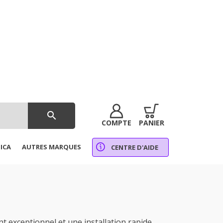
search
COMPTE
PANIER
ICA
AUTRES MARQUES
CENTRE D'AIDE
exceptionnel et une installation rapide.