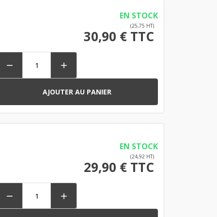
EN STOCK
(25,75 HT)
30,90 € TTC


AJOUTER AU PANIER
EN STOCK
(24,92 HT)
29,90 € TTC

