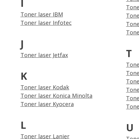
I
Tone
Toner laser IBM
Tone
Toner laser Infotec
Tone
Tone
J
T
Toner laser Jetfax
Tone
K
Tone
Tone
Toner laser Kodak
Tone
Toner laser Konica Minolta
Tone
Toner laser Kyocera
Tone
L
U
Toner laser Lanier
Tone