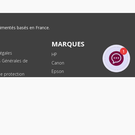
érimentés basés en France.
MARQUES
1
égales
HP
s Générales de
Canon
Epson
de protection
ées
Brother
les
Dell
te