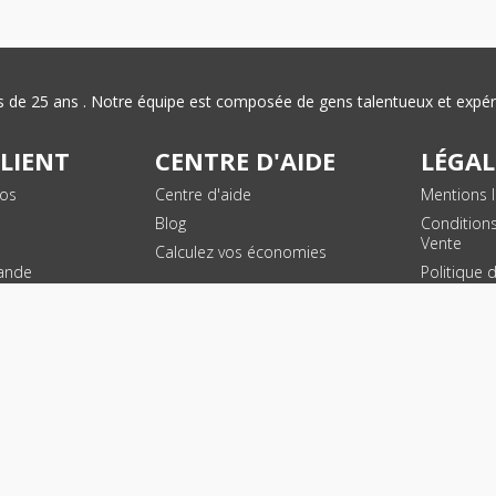
plus de 25 ans . Notre équipe est composée de gens talentueux et exp
CLIENT
CENTRE D'AIDE
LÉGAL
vos
Centre d'aide
Mentions l
Blog
Condition
Vente
Calculez vos économies
ande
Politique 
des donn
personnel
Plan du si
SUIVEZ NOUS !
© 2026 - Toner Services