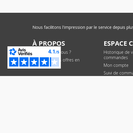
Nous facilitons l'impression par le service depuis 
À PROPOS
ESPACE 
Qui sommes-nous ?
Historique de 
commandes
Conditions des offres en
cours
Mon compte
Suivi de comm
PAIEMENTS SÉCURISÉS