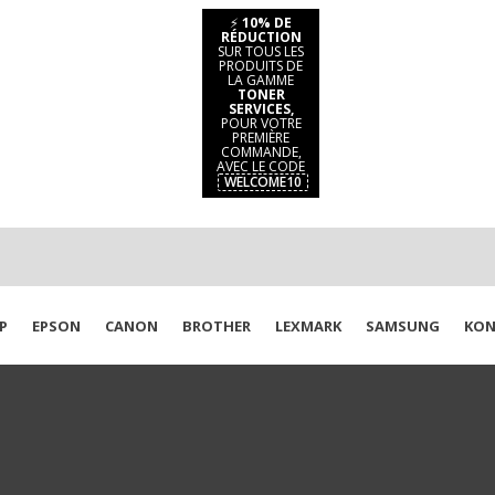
⚡
10% DE
RÉDUCTION
SUR TOUS LES
PRODUITS DE
LA GAMME
TONER
SERVICES,
POUR VOTRE
PREMIÈRE
COMMANDE,
AVEC LE CODE
WELCOME10
P
EPSON
CANON
BROTHER
LEXMARK
SAMSUNG
KON