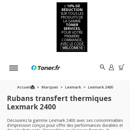
⚡
10% DE
RÉDUCTION
SUR TOUS LES
PRODUITS DE
LA GAMME
TONER
SERVICES,
POUR VOTRE
PREMIÈRE
COMMANDE,
AVEC LE CODE
WELCOME10
Accueil
Marques
Lexmark
Lexmark 2400
Rubans transfert thermiques
Lexmark 2400
Découvrez la gamme Lexmark 2400 avec ses consommables
d'impression conçus pour offrir des performances durables et