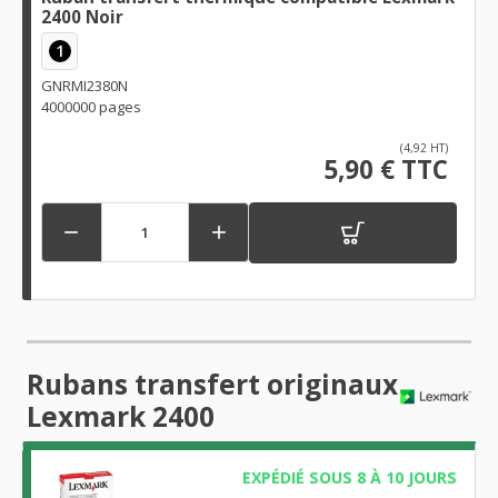
2400 Noir
1
GNRMI2380N
4000000 pages
(4,92 HT)
5,90 € TTC


Rubans transfert originaux
Lexmark 2400
EXPÉDIÉ SOUS 8 À 10 JOURS