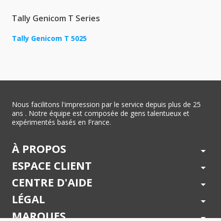
Tally Genicom T Series
Tally Genicom T 5025
Nous facilitons l'impression par le service depuis plus de 25
ans . Notre équipe est composée de gens talentueux et
expérimentés basés en France.
À PROPOS
arrow_drop_down
ESPACE CLIENT
arrow_drop_down
CENTRE D'AIDE
arrow_drop_down
LÉGAL
arrow_drop_down
MARQUES
arrow_drop_down