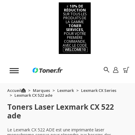
⚡
10% DE
RÉDUCTION
SUR TOUS LES
PRODUITS DE
LA GAMME
TONER
SERVICES,
POUR VOTRE
PREMIÈRE
COMMANDE,
AVEC LE CODE
WELCOME10
Accueil
Marques
Lexmark
Lexmark CX Series
Lexmark CX 522 ade
Toners Laser Lexmark CX 522
ade
Le Lexmark CX 522 ADE est une imprimante laser
monochrome conçue pour répondre aux besoins des