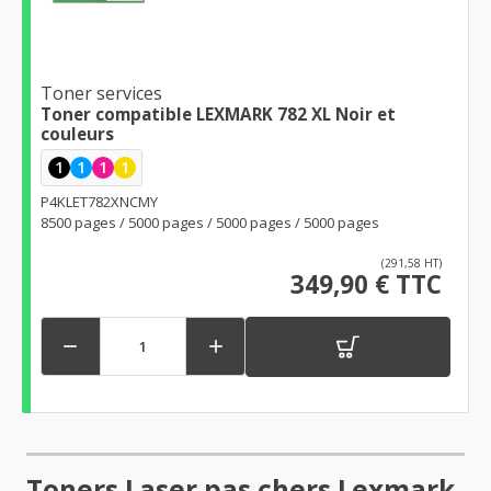
Toner services
Toner compatible LEXMARK 782 XL Noir et
couleurs
1
1
1
1
P4KLET782XNCMY
8500 pages / 5000 pages / 5000 pages / 5000 pages
(291,58 HT)
349,90 € TTC


Toners Laser pas chers Lexmark