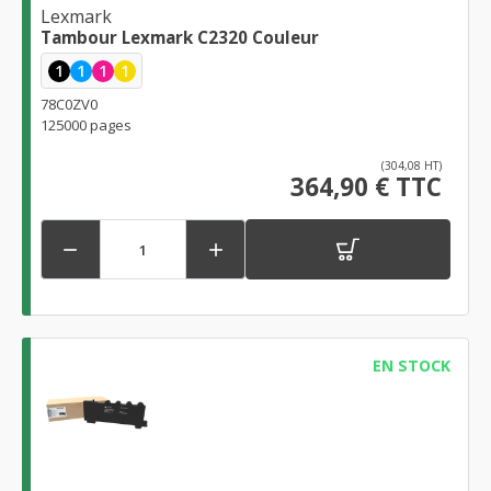
Lexmark
Tambour Lexmark C2320 Couleur
1
1
1
1
78C0ZV0
125000 pages
(304,08 HT)
364,90 € TTC


EN STOCK