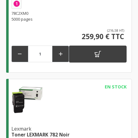
1
78C2XM0
5000 pages
(216,58 HT)
259,90 € TTC


EN STOCK
Lexmark
Toner LEXMARK 782 Noir