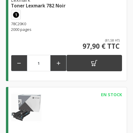
Toner Lexmark 782 Noir
1
78C20K0
2000 pages
(81,58 HT)
97,90 € TTC


EN STOCK