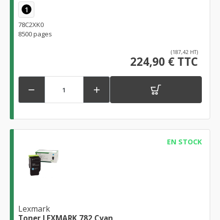
1
78C2XK0
8500 pages
(187,42 HT)
224,90 € TTC


EN STOCK
Lexmark
Toner LEXMARK 782 Cyan