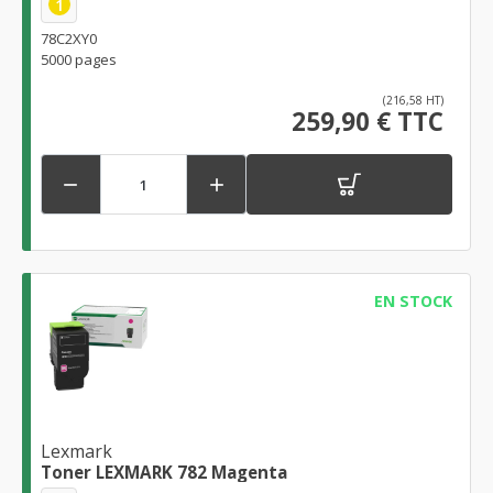
1
78C2XY0
5000 pages
(216,58 HT)
259,90 € TTC


EN STOCK
Lexmark
Toner LEXMARK 782 Magenta