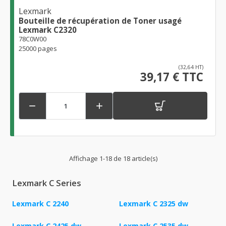
Lexmark
Bouteille de récupération de Toner usagé
Lexmark C2320
78C0W00
25000 pages
(32,64 HT)
39,17 € TTC


Affichage 1-18 de 18 article(s)
Lexmark C Series
Lexmark C 2240
Lexmark C 2325 dw
Lexmark C 2425 dw
Lexmark C 2535 dw