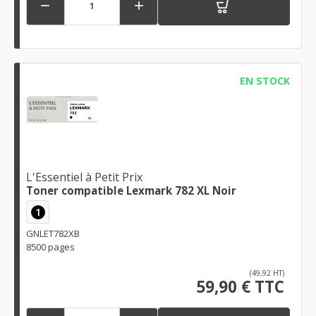


EN STOCK
L'Essentiel à Petit Prix
Toner compatible Lexmark 782 XL Noir
1
GNLET782XB
8500 pages
(49,92 HT)
59,90 € TTC