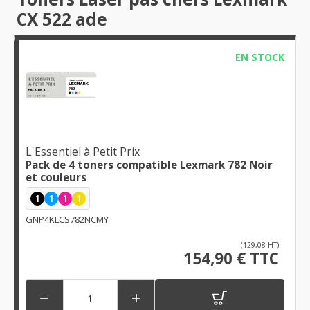
CX 522 ade
EN STOCK
L'Essentiel à Petit Prix
Pack de 4 toners compatible Lexmark 782 Noir
et couleurs
1
1
1
1
GNP4KLCS782NCMY
(129,08 HT)
154,90 € TTC

