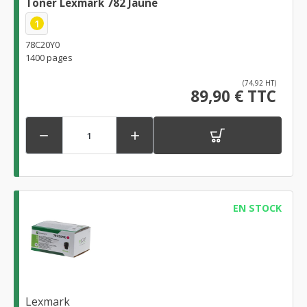
Toner Lexmark 782 Jaune
1
78C20Y0
1400 pages
(74,92 HT)
89,90 € TTC


EN STOCK
Lexmark