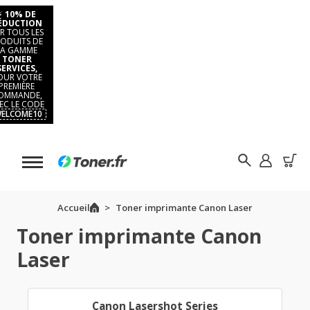
⚡
10% DE
ÉDUCTION
R TOUS LES
ODUITS DE
LA GAMME
TONER
SERVICES,
OUR VOTRE
PREMIÈRE
OMMANDE,
EC LE CODE
ELCOME10
Accueil
Toner imprimante Canon Laser
Toner imprimante Canon
Laser
Canon Lasershot Series