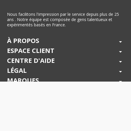
Nous facilitons l'impression par le service depuis plus de 25
ans . Notre équipe est composée de gens talentueux et
expérimentés basés en France.
À PROPOS
arrow_drop_down
ESPACE CLIENT
arrow_drop_down
CENTRE D'AIDE
arrow_drop_down
LÉGAL
arrow_drop_down
MARQUES
arrow_drop_down
PAIEMENTS SÉCURISÉS
arrow_drop_down
SUIVEZ NOUS !
arrow_drop_down
© 2026 - Toner Services