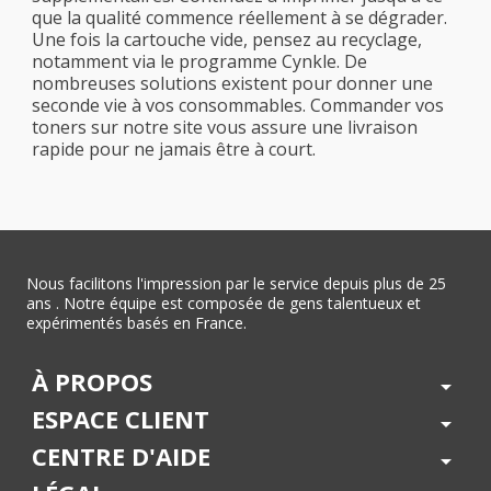
que la qualité commence réellement à se dégrader.
Une fois la cartouche vide, pensez au recyclage,
notamment via le programme Cynkle. De
nombreuses solutions existent pour donner une
seconde vie à vos consommables. Commander vos
toners sur notre site vous assure une livraison
rapide pour ne jamais être à court.
Nous facilitons l'impression par le service depuis plus de 25
ans . Notre équipe est composée de gens talentueux et
expérimentés basés en France.
À PROPOS
arrow_drop_down
ESPACE CLIENT
arrow_drop_down
CENTRE D'AIDE
arrow_drop_down