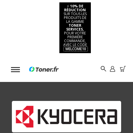
⚡
10% DE
RÉDUCTION
SUR TOUS LES
PRODUITS DE
LA GAMME
TONER
SERVICES,
POUR VOTRE
PREMIÈRE
COMMANDE,
AVEC LE CODE
WELCOME10
Accueil
Marques
Kyocera