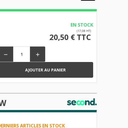
EN STOCK
(17,08 HT)
20,50 € TTC


AJOUTER AU PANIER
DW
DERNIERS ARTICLES EN STOCK