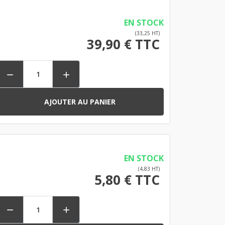
EN STOCK
(33,25 HT)
39,90 € TTC


AJOUTER AU PANIER
EN STOCK
(4,83 HT)
5,80 € TTC

