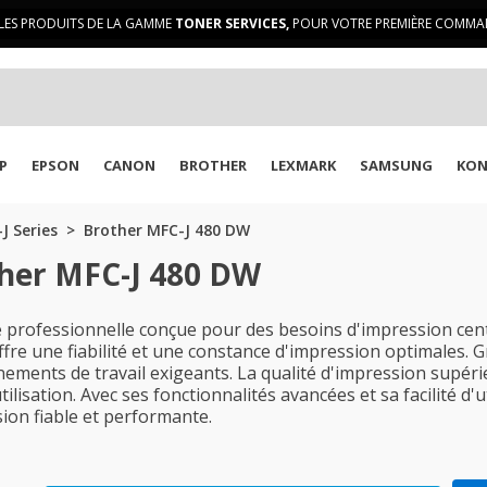
LES PRODUITS DE LA GAMME
TONER SERVICES,
POUR VOTRE PREMIÈRE COMMAN
P
EPSON
CANON
BROTHER
LEXMARK
SAMSUNG
KON
J Series
Brother MFC-J 480 DW
ther MFC-J 480 DW
professionnelle conçue pour des besoins d'impression cent
offre une fiabilité et une constance d'impression optimales. 
nnements de travail exigeants. La qualité d'impression supér
isation. Avec ses fonctionnalités avancées et sa facilité d'u
ion fiable et performante.