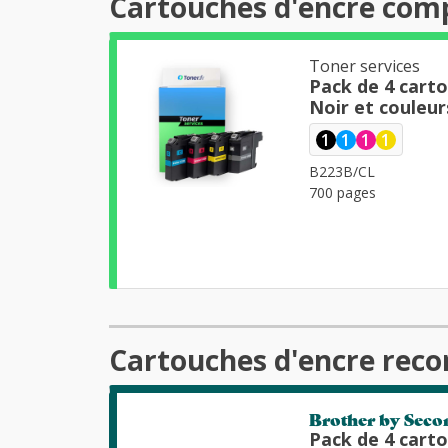
Cartouches d'encre com
Toner services
Pack de 4 cart
Noir et couleur
1
1
1
1
B223B/CL
700 pages
Cartouches d'encre reco
Brother by Seco
Pack de 4 cart