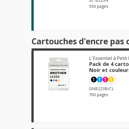
SC-B223N
550 pages
Cartouches d'encre pas 
L'Essentiel à Petit 
Pack de 4 cart
Noir et couleur
1
1
1
1
GNB223B/CL
700 pages