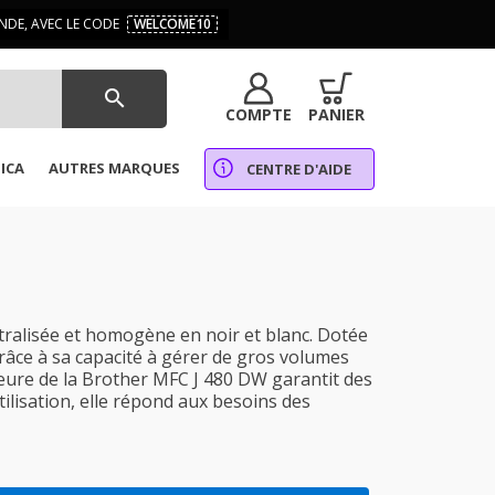
DE, AVEC LE CODE
WELCOME10
search
COMPTE
PANIER
ICA
AUTRES MARQUES
CENTRE D'AIDE
ralisée et homogène en noir et blanc. Dotée
Grâce à sa capacité à gérer de gros volumes
ieure de la Brother MFC J 480 DW garantit des
tilisation, elle répond aux besoins des