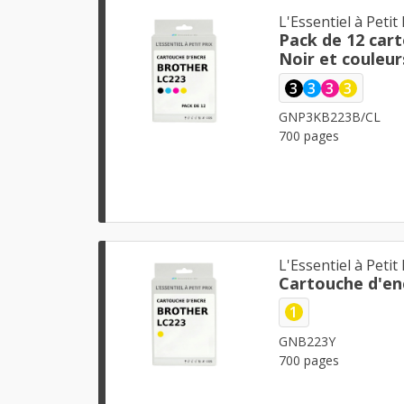
L'Essentiel à Petit 
Pack de 12 car
Noir et couleur
3
3
3
3
GNP3KB223B/CL
700 pages
L'Essentiel à Petit 
Cartouche d'en
1
GNB223Y
700 pages