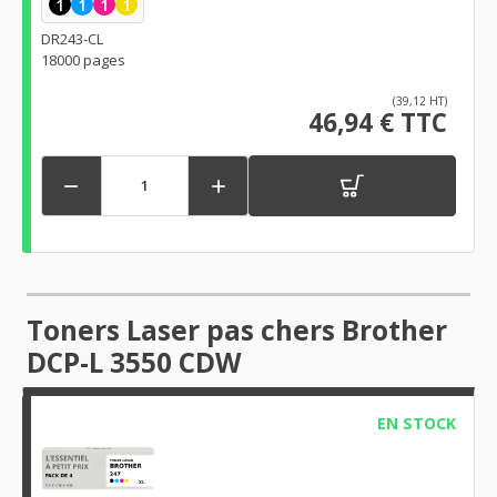
1
1
1
1
DR243-CL
18000 pages
(39,12 HT)
46,94 € TTC


Toners Laser pas chers Brother
DCP-L 3550 CDW
EN STOCK