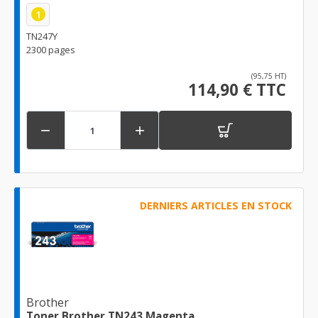
1
TN247Y
2300 pages
(95,75 HT)
114,90 € TTC


DERNIERS ARTICLES EN STOCK
Brother
Toner Brother TN243 Magenta