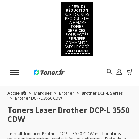
⚡
10% DE
RÉDUCTION
SUR TOUS LES
PRODUITS DE
LA GAMME
TONER
SERVICES,
POUR VOTRE
PREMIÈRE
COMMANDE,
AVEC LE CODE
WELCOME10
Accueil
Marques
Brother
Brother DCP-L Series
Brother DCP-L 3550 CDW
Toners Laser Brother DCP-L 3550
CDW
Le multifonction Brother DCP L 3550 CDW est l'outil idéal
pour des impressions centralisées et uniformes. Doté de la