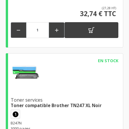
(27,28 HT)
32,74 € TTC


EN STOCK
Toner services
Toner compatible Brother TN247 XL Noir
1
B247N
3000 pages