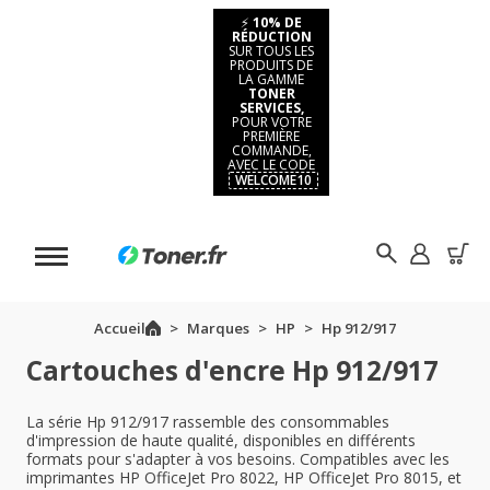
⚡
10% DE
RÉDUCTION
SUR TOUS LES
PRODUITS DE
LA GAMME
TONER
SERVICES,
POUR VOTRE
PREMIÈRE
COMMANDE,
AVEC LE CODE
WELCOME10
Accueil
Marques
HP
Hp 912/917
Cartouches d'encre Hp 912/917
La série Hp 912/917 rassemble des consommables
d'impression de haute qualité, disponibles en différents
formats pour s'adapter à vos besoins. Compatibles avec les
imprimantes HP OfficeJet Pro 8022, HP OfficeJet Pro 8015, et