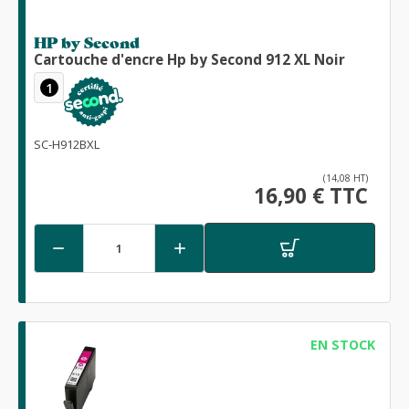
HP by Second
Cartouche d'encre Hp by Second 912 XL Noir
1
SC-H912BXL
(14,08 HT)
16,90 € TTC


EN STOCK