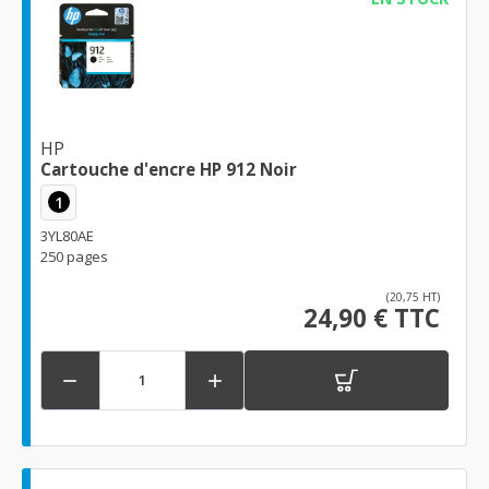
HP
Cartouche d'encre HP 912 Noir
1
3YL80AE
250 pages
(20,75 HT)
24,90 € TTC

