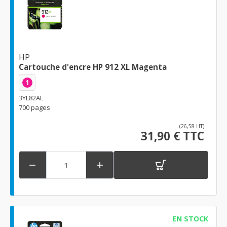
HP
Cartouche d'encre HP 912 XL Magenta
1
3YL82AE
700 pages
(26,58 HT)
31,90 € TTC


EN STOCK