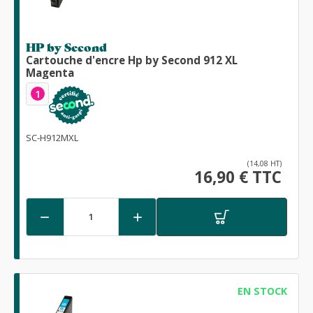
HP by Second
Cartouche d'encre Hp by Second 912 XL
Magenta
1
SC-H912MXL
(14,08 HT)
16,90 € TTC


EN STOCK