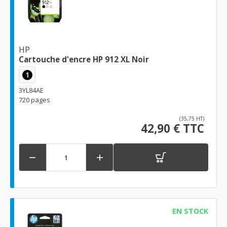
HP
Cartouche d'encre HP 912 XL Noir
1
3YL84AE
720 pages
(35,75 HT)
42,90 € TTC


EN STOCK