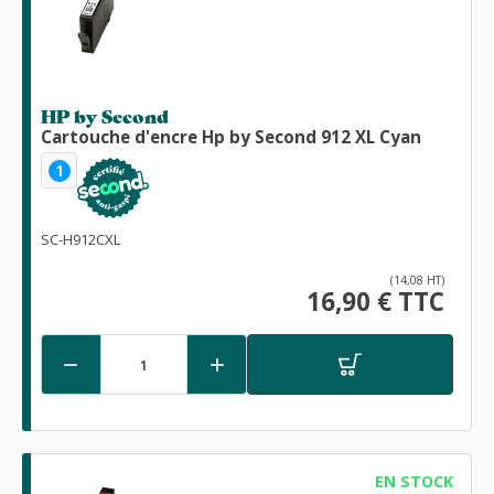
HP by Second
Cartouche d'encre Hp by Second 912 XL Cyan
1
SC-H912CXL
(14,08 HT)
16,90 € TTC


EN STOCK