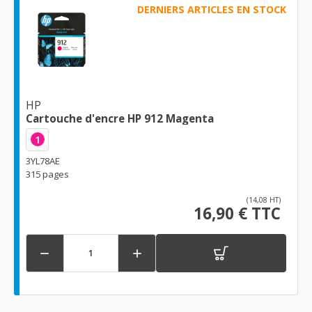
DERNIERS ARTICLES EN STOCK
HP
Cartouche d'encre HP 912 Magenta
1
3YL78AE
315 pages
(14,08 HT)
16,90 € TTC

