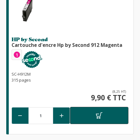
HP by Second
Cartouche d'encre Hp by Second 912 Magenta
1
SC-H912M
315 pages
(8,25 HT)
9,90 € TTC

