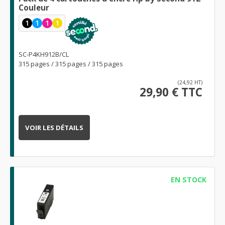
Couleur
1
1
1
1
SC-P4KH912B/CL
315 pages / 315 pages / 315 pages
(24,92 HT)
29,90 € TTC
VOIR LES DÉTAILS
EN STOCK