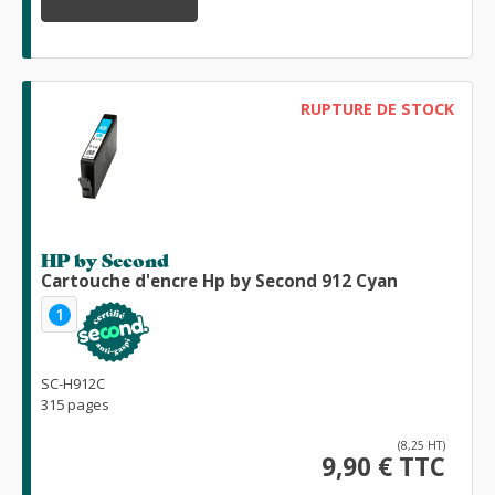
RUPTURE DE STOCK
HP by Second
Cartouche d'encre Hp by Second 912 Cyan
1
SC-H912C
315 pages
(8,25 HT)
9,90 € TTC