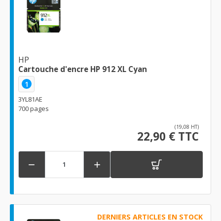
HP
Cartouche d'encre HP 912 XL Cyan
1
3YL81AE
700 pages
(19,08 HT)
22,90 € TTC


DERNIERS ARTICLES EN STOCK