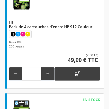
HP
Pack de 4 cartouches d'encre HP 912 Couleur
1
1
1
1
6ZC74AE
250 pages
(41,58 HT)
49,90 € TTC


EN STOCK