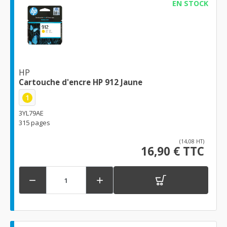
EN STOCK
HP
Cartouche d'encre HP 912 Jaune
1
3YL79AE
315 pages
(14,08 HT)
16,90 € TTC

