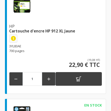
HP
Cartouche d'encre HP 912 XL Jaune
1
3YL83AE
700 pages
(19,08 HT)
22,90 € TTC


EN STOCK