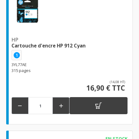
HP
Cartouche d'encre HP 912 Cyan
1
3YL77AE
315 pages
(14,08 HT)
16,90 € TTC


EN STOCK