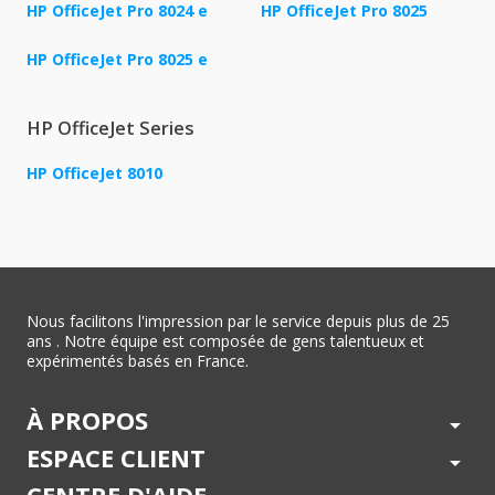
HP OfficeJet Pro 8024 e
HP OfficeJet Pro 8025
HP OfficeJet Pro 8025 e
HP OfficeJet Series
HP OfficeJet 8010
Nous facilitons l'impression par le service depuis plus de 25
ans . Notre équipe est composée de gens talentueux et
expérimentés basés en France.
À PROPOS
arrow_drop_down
ESPACE CLIENT
arrow_drop_down
CENTRE D'AIDE