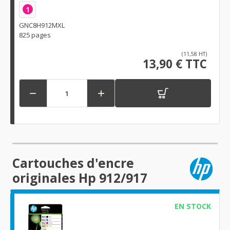
1
GNC8H912MXL
825 pages
(11,58 HT)
13,90 € TTC


Cartouches d'encre
originales Hp 912/917
EN STOCK