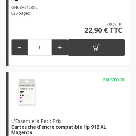
GNC8H912BXL
825 pages
(19,08 HT)
22,90 € TTC


EN STOCK
L'Essentiel à Petit Prix
Cartouche d'encre compatible Hp 912 XL
Magenta