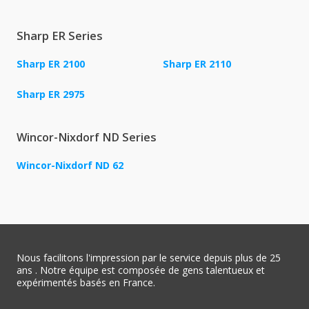
Sharp ER Series
Sharp ER 2100
Sharp ER 2110
Sharp ER 2975
Wincor-Nixdorf ND Series
Wincor-Nixdorf ND 62
Nous facilitons l'impression par le service depuis plus de 25
ans . Notre équipe est composée de gens talentueux et
expérimentés basés en France.