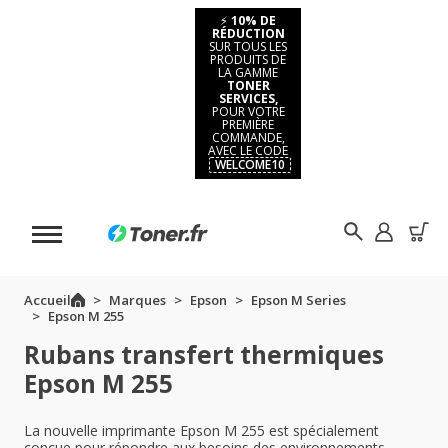
⚡
10% DE
RÉDUCTION
SUR TOUS LES
PRODUITS DE
LA GAMME
TONER
SERVICES,
POUR VOTRE
PREMIÈRE
COMMANDE,
AVEC LE CODE
WELCOME10
Accueil
Marques
Epson
Epson M Series
Epson M 255
Rubans transfert thermiques
Epson M 255
La nouvelle imprimante Epson M 255 est spécialement
conçue pour répondre aux besoins des environnements