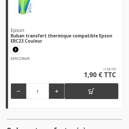
Epson
Ruban transfert thermique compatible Epson
ERC23 Couleur
1
EERC23N/R
(1,58 HT)
1,90 € TTC

