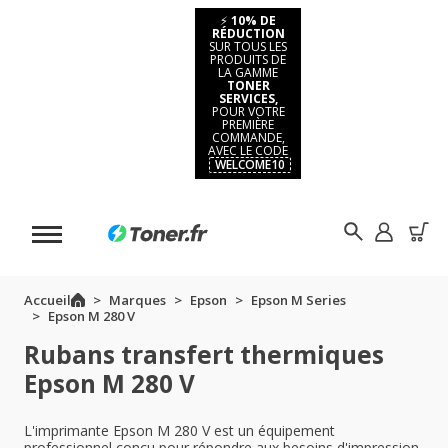
⚡
10% DE
RÉDUCTION
SUR TOUS LES
PRODUITS DE
LA GAMME
TONER
SERVICES,
POUR VOTRE
PREMIÈRE
COMMANDE,
AVEC LE CODE
WELCOME10
Accueil
Marques
Epson
Epson M Series
Epson M 280 V
Rubans transfert thermiques
Epson M 280 V
L'imprimante Epson M 280 V est un équipement
professionnel conçu pour répondre aux besoins d'impression