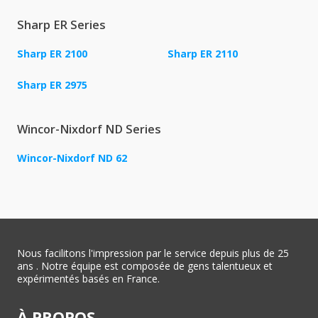
Sharp ER Series
Sharp ER 2100
Sharp ER 2110
Sharp ER 2975
Wincor-Nixdorf ND Series
Wincor-Nixdorf ND 62
Nous facilitons l'impression par le service depuis plus de 25
ans . Notre équipe est composée de gens talentueux et
expérimentés basés en France.
À PROPOS