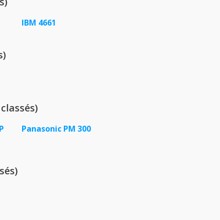
s)
IBM 4661
s)
classés)
P
Panasonic PM 300
sés)