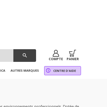
search
COMPTE
PANIER
ICA
AUTRES MARQUES
CENTRE D'AIDE
es environnements professionnels. Dotée de