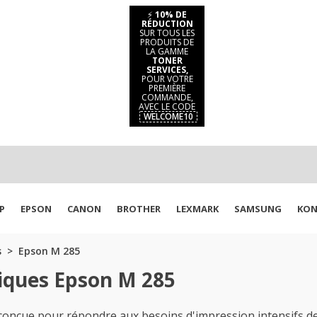
⚡
10% DE
RÉDUCTION
SUR TOUS LES
PRODUITS DE
LA GAMME
TONER
SERVICES,
POUR VOTRE
PREMIÈRE
COMMANDE,
AVEC LE CODE
WELCOME10
P
EPSON
CANON
BROTHER
LEXMARK
SAMSUNG
KON
s
Epson M 285
iques Epson M 285
conçue pour répondre aux besoins d'impression intensifs d