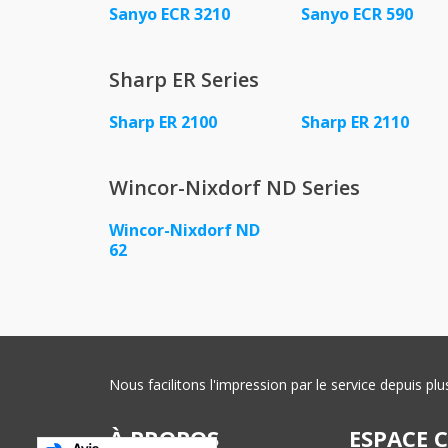
Sanyo ECR 3210
Sanyo ECR 590
Sharp ER Series
Sharp ER 2100
Sharp ER 2110
Wincor-Nixdorf ND Series
Wincor-Nixdorf ND
62
Nous facilitons l'impression par le service depuis 
À PROPOS
ESPACE 