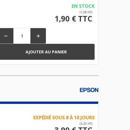
EN STOCK
(1,58 HT)
1,90 € TTC


AJOUTER AU PANIER
EXPÉDIÉ SOUS 8 À 10 JOURS
(3,25 HT)
3,90 € TTC