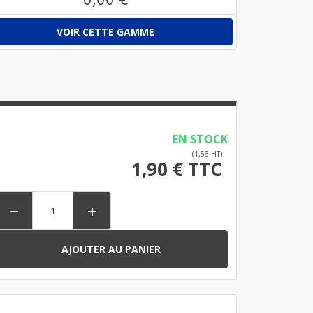
VOIR CETTE GAMME
EN STOCK
(1,58 HT)
1,90 € TTC


AJOUTER AU PANIER