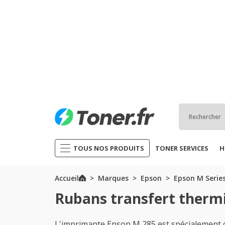
TOUS NOS PRODUITS
TONER SERVICES
H
Accueil
Marques
Epson
Epson M Serie
Rubans transfert therm
L'imprimante Epson M 285 est spécialement 