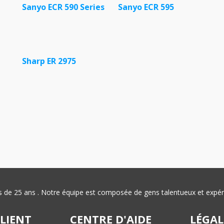
Sanyo ECR 590 Series
Sanyo ECR 595
Sharp ER 2975
plus de 25 ans . Notre équipe est composée de gens talentueux et exp
CLIENT
CENTRE D'AIDE
LÉGAL