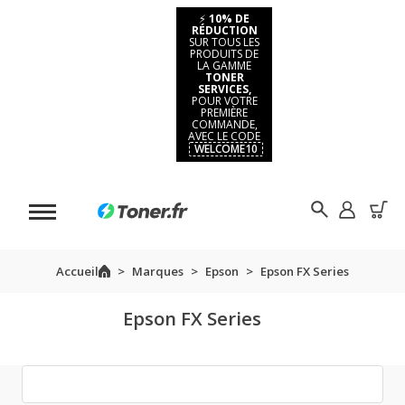
⚡
10% DE
RÉDUCTION
SUR TOUS LES
PRODUITS DE
LA GAMME
TONER
SERVICES,
POUR VOTRE
PREMIÈRE
COMMANDE,
AVEC LE CODE
WELCOME10
Accueil
Marques
Epson
Epson FX Series
Epson FX Series