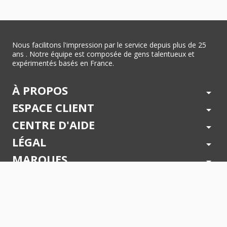
Nous facilitons l'impression par le service depuis plus de 25
ans . Notre équipe est composée de gens talentueux et
expérimentés basés en France.
À PROPOS
arrow_drop_down
ESPACE CLIENT
arrow_drop_down
CENTRE D'AIDE
arrow_drop_down
LÉGAL
arrow_drop_down
MARQUES
arrow_drop_down
PAIEMENTS SÉCURISÉS
arrow_drop_down
SUIVEZ NOUS !
arrow_drop_down