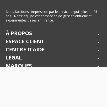
Nous facilitons l'impression par le service depuis plus de 25
ans . Notre équipe est composée de gens talentueux et
expérimentés basés en France.
À PROPOS
arrow_drop_down
ESPACE CLIENT
arrow_drop_down
CENTRE D'AIDE
arrow_drop_down
LÉGAL
arrow_drop_down
MARQUES
arrow_drop_down
PAIEMENTS SÉCURISÉS
arrow_drop_down
SUIVEZ NOUS !
arrow_drop_down
© 2026 - Toner Services