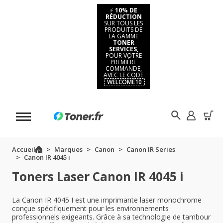
⚡
10% DE
RÉDUCTION
SUR TOUS LES
PRODUITS DE
LA GAMME
TONER
SERVICES,
POUR VOTRE
PREMIÈRE
COMMANDE,
AVEC LE CODE
WELCOME10
Accueil
Marques
Canon
Canon IR Series
Canon IR 4045 i
Toners Laser Canon IR 4045 i
La Canon IR 4045 I est une imprimante laser monochrome
conçue spécifiquement pour les environnements
professionnels exigeants. Grâce à sa technologie de tambour