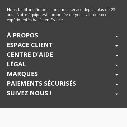
Nous facilitons l'impression par le service depuis plus de 25
ans . Notre équipe est composée de gens talentueux et
expérimentés basés en France.
À PROPOS
arrow_drop_down
ESPACE CLIENT
arrow_drop_down
CENTRE D'AIDE
arrow_drop_down
LÉGAL
arrow_drop_down
MARQUES
arrow_drop_down
PAIEMENTS SÉCURISÉS
arrow_drop_down
SUIVEZ NOUS !
arrow_drop_down
© 2026 - Toner Services