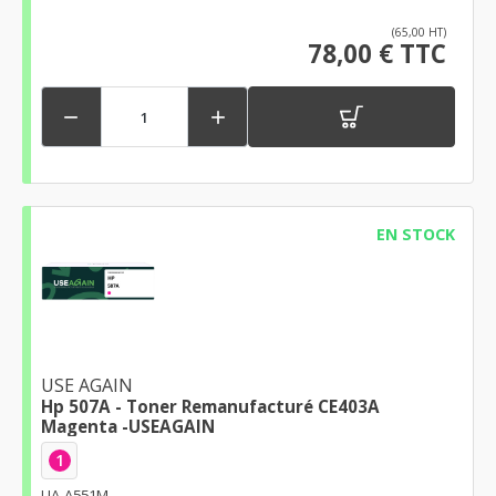
(65,00 HT)
78,00 € TTC


EN STOCK
USE AGAIN
Hp 507A - Toner Remanufacturé CE403A
Magenta -USEAGAIN
1
UA-A551M