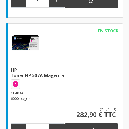


EN STOCK
HP
Toner HP 507A Magenta
1
CE403A
6000 pages
(235,75 HT)
282,90 € TTC