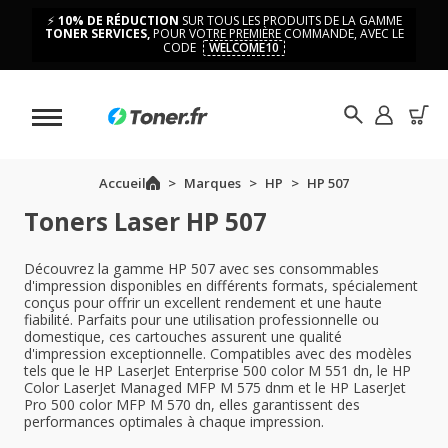
⚡
10% DE RÉDUCTION
SUR TOUS LES PRODUITS DE LA GAMME
TONER SERVICES,
POUR VOTRE PREMIÈRE COMMANDE, AVEC LE
CODE
WELCOME10
Accueil
Marques
HP
HP 507
Toners Laser HP 507
Découvrez la gamme HP 507 avec ses consommables
d'impression disponibles en différents formats, spécialement
conçus pour offrir un excellent rendement et une haute
fiabilité. Parfaits pour une utilisation professionnelle ou
domestique, ces cartouches assurent une qualité
d'impression exceptionnelle. Compatibles avec des modèles
tels que le HP LaserJet Enterprise 500 color M 551 dn, le HP
Color LaserJet Managed MFP M 575 dnm et le HP LaserJet
Pro 500 color MFP M 570 dn, elles garantissent des
performances optimales à chaque impression.