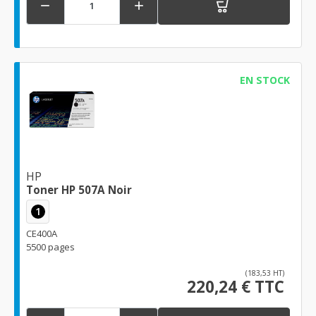


EN STOCK
HP
Toner HP 507A Noir
1
CE400A
5500 pages
(183,53 HT)
220,24 € TTC