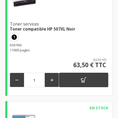
Toner services
Toner compatible HP 507XL Noir
1
A551NX
11000 pages
(52,92 HT)
63,50 € TTC


EN STOCK