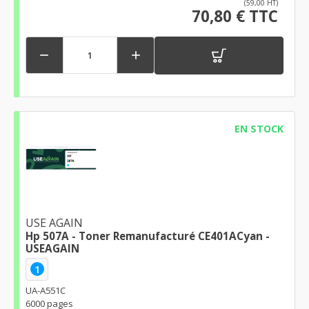
(59,00 HT)
70,80 € TTC


EN STOCK
USE AGAIN
Hp 507A - Toner Remanufacturé CE401ACyan -
USEAGAIN
1
UA-A551C
6000 pages