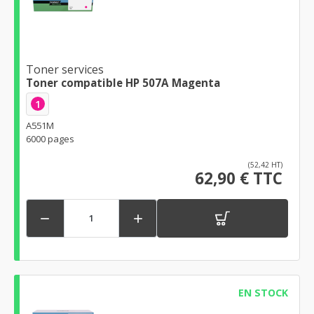
Toner services
Toner compatible HP 507A Magenta
1
A551M
6000 pages
(52,42 HT)
62,90 € TTC


EN STOCK