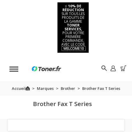
⚡
10% DE
RÉDUCTION
SUR TOUS LES
PRODUITS DE
LA GAMME
TONER
SERVICES,
POUR VOTRE
PREMIÈRE
COMMANDE,
AVEC LE CODE
WELCOME10
Accueil
Marques
Brother
Brother Fax T Series
Brother Fax T Series