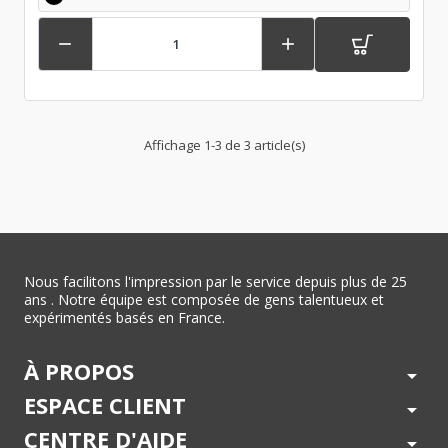


Affichage 1-3 de 3 article(s)
Nous facilitons l'impression par le service depuis plus de 25
ans . Notre équipe est composée de gens talentueux et
expérimentés basés en France.
À PROPOS
arrow_drop_down
ESPACE CLIENT
arrow_drop_down
CENTRE D'AIDE
arrow_drop_down