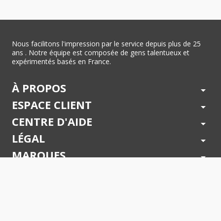
Nous facilitons l'impression par le service depuis plus de 25
ans . Notre équipe est composée de gens talentueux et
expérimentés basés en France.
À PROPOS
arrow_drop_down
ESPACE CLIENT
arrow_drop_down
CENTRE D'AIDE
arrow_drop_down
LÉGAL
arrow_drop_down
MARQUES
arrow_drop_down
PAIEMENTS SÉCURISÉS
arrow_drop_down
SUIVEZ NOUS !
arrow_drop_down