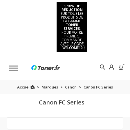
⚡
10% DE
RÉDUCTION
SUR TOUS LES
PRODUITS DE
LA GAMME
TONER
SERVICES,
POUR VOTRE
PREMIÈRE
COMMANDE,
AVEC LE CODE
WELCOME10
Accueil
Marques
Canon
Canon FC Series
Canon FC Series