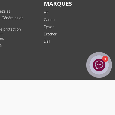
MARQUES
égales
HP
s Générales de
Canon
Epson
de protection
ées
Brother
les
Dell
te
1