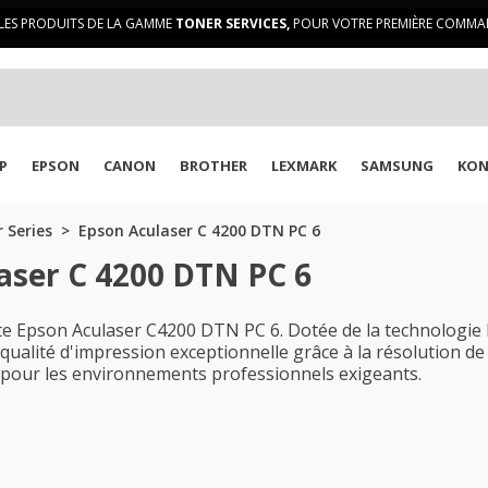
LES PRODUITS DE LA GAMME
TONER SERVICES,
POUR VOTRE PREMIÈRE COMMAN
P
EPSON
CANON
BROTHER
LEXMARK
SAMSUNG
KON
 Series
Epson Aculaser C 4200 DTN PC 6
aser C 4200 DTN PC 6
te Epson Aculaser C4200 DTN PC 6. Dotée de la technologie 
qualité d'impression exceptionnelle grâce à la résolution de
le pour les environnements professionnels exigeants.