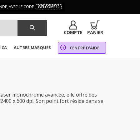
DE, AVEC LE CODE
WELCOME10
search
COMPTE
PANIER
ICA
AUTRES MARQUES
CENTRE D'AIDE
laser monochrome avancée, elle offre des
 2400 x 600 dpi. Son point fort réside dans sa