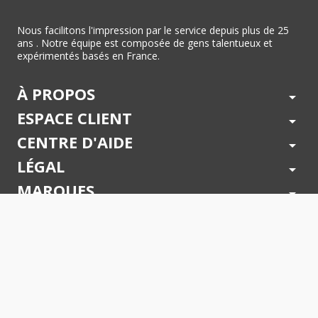
Nous facilitons l'impression par le service depuis plus de 25
ans . Notre équipe est composée de gens talentueux et
expérimentés basés en France.
À PROPOS
arrow_drop_down
ESPACE CLIENT
arrow_drop_down
CENTRE D'AIDE
arrow_drop_down
LÉGAL
arrow_drop_down
MARQUES
arrow_drop_down
PAIEMENTS SÉCURISÉS
arrow_drop_down
SUIVEZ NOUS !
arrow_drop_down
© 2026 - Toner Services