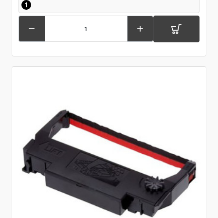
1

