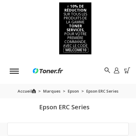
⚡
10% DE
RÉDUCTION
SUR TOUS LES
PRODUITS DE
LA GAMME
TONER
SERVICES,
POUR VOTRE
PREMIÈRE
COMMANDE,
AVEC LE CODE
WELCOME10
Accueil
Marques
Epson
Epson ERC Series
Epson ERC Series