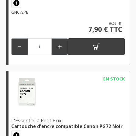
1
GNC72PB
(6,58 HT)
7,90 € TTC


EN STOCK
L'Essentiel à Petit Prix
Cartouche d'encre compatible Canon PG72 Noir
1