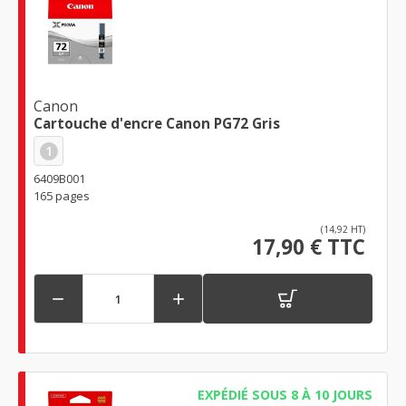
Canon
Cartouche d'encre Canon PG72 Gris
1
6409B001
165 pages
(14,92 HT)
17,90 € TTC


EXPÉDIÉ SOUS 8 À 10 JOURS