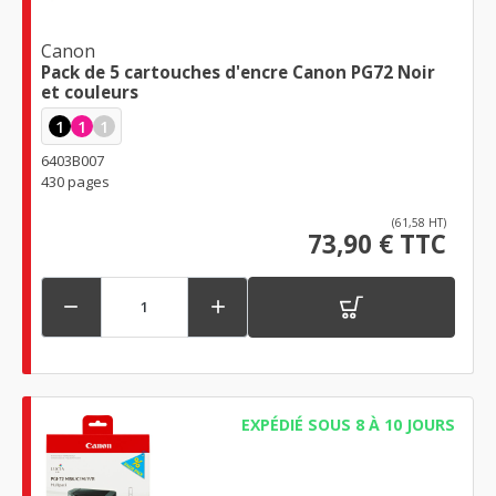
Canon
Pack de 5 cartouches d'encre Canon PG72 Noir
et couleurs
1
1
1
6403B007
430 pages
(61,58 HT)
73,90 € TTC


EXPÉDIÉ SOUS 8 À 10 JOURS