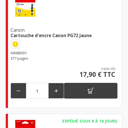
Canon
Cartouche d'encre Canon PG72 Jaune
1
6406B001
377 pages
(14,92 HT)
17,90 € TTC


EXPÉDIÉ SOUS 8 À 10 JOURS