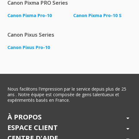
Canon Pixma PRO Series
Canon Pixma Pro-10
Canon Pixma Pro-10 S
Canon Pixus Series
Canon Pixus Pro-10
Nous facilitons l'impression par le service depuis plus de 25
ans . Notre équipe est composée de gens talentueux et
expérimentés basés en France.
À PROPOS
arrow_drop_down
ESPACE CLIENT
arrow_drop_down
CENTRE D'AIDE