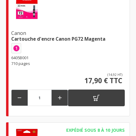
Canon
Cartouche d'encre Canon PG72 Magenta
1
6405B001
710 pages
(14,92 HT)
17,90 € TTC


EXPÉDIÉ SOUS 8 À 10 JOURS