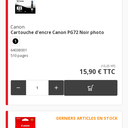
Canon
Cartouche d'encre Canon PG72 Noir photo
1
6403B001
510 pages
(13,25 HT)
15,90 € TTC


DERNIERS ARTICLES EN STOCK