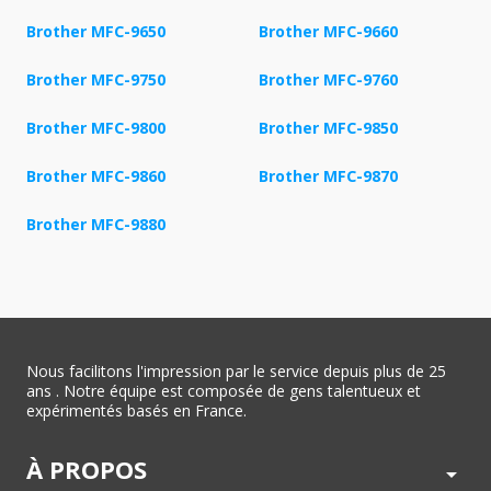
Brother MFC-9650
Brother MFC-9660
Brother MFC-9750
Brother MFC-9760
Brother MFC-9800
Brother MFC-9850
Brother MFC-9860
Brother MFC-9870
Brother MFC-9880
Nous facilitons l'impression par le service depuis plus de 25
ans . Notre équipe est composée de gens talentueux et
expérimentés basés en France.
À PROPOS
arrow_drop_down