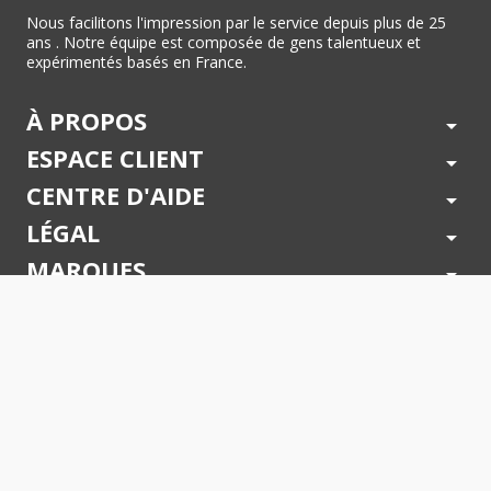
Nous facilitons l'impression par le service depuis plus de 25
ans . Notre équipe est composée de gens talentueux et
expérimentés basés en France.
À PROPOS
arrow_drop_down
ESPACE CLIENT
arrow_drop_down
CENTRE D'AIDE
arrow_drop_down
LÉGAL
arrow_drop_down
MARQUES
arrow_drop_down
PAIEMENTS SÉCURISÉS
arrow_drop_down
SUIVEZ NOUS !
arrow_drop_down
© 2026 - Toner Services