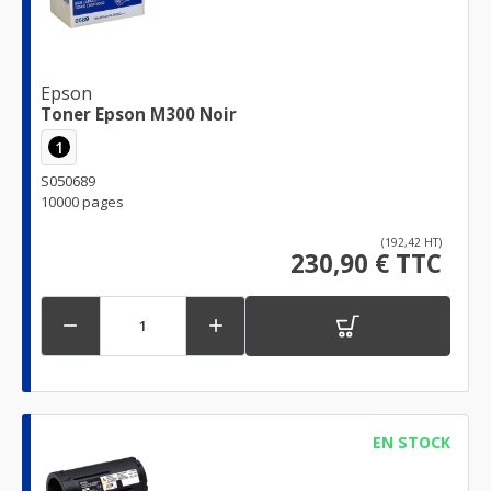
Epson
Toner Epson M300 Noir
1
S050689
10000 pages
(192,42 HT)
230,90 € TTC


EN STOCK