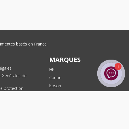
érimentés basés en France.
MARQUES
1
égales
HP
s Générales de
Canon
Epson
de protection
ées
Brother
les
Dell
te