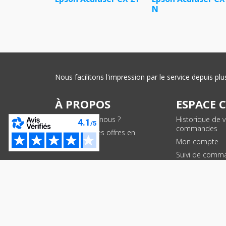
N
Nous facilitons l'impression par le service depuis 
À PROPOS
ESPACE 
Qui sommes-nous ?
Historique de 
commandes
Conditions des offres en
cours
Mon compte
Suivi de comm
PAIEMENTS SÉCURISÉS