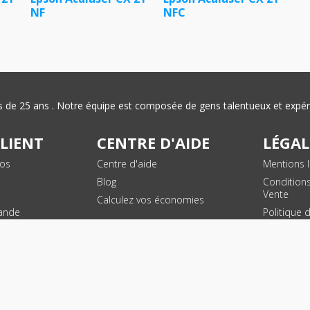
NF
NFC
plus de 25 ans . Notre équipe est composée de gens talentueux et exp
CLIENT
CENTRE D'AIDE
LÉGAL
vos
Centre d'aide
Mentions l
Blog
Condition
Vente
Calculez vos économies
ande
Politique 
des donn
personnel
Plan du si
SUIVEZ NOUS !