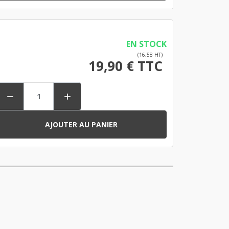
EN STOCK
(16,58 HT)
19,90 € TTC


AJOUTER AU PANIER