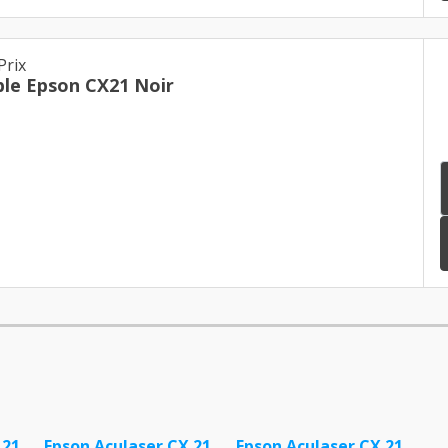
Prix
le Epson CX21 Noir
 21
Epson Aculaser CX 21
Epson Aculaser CX 21