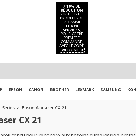
⚡
10% DE
RÉDUCTION
SUR TOUS LES
PRODUITS DE
LA GAMME
TONER
SERVICES,
POUR VOTRE
PREMIÈRE
COMMANDE,
AVEC LE CODE
WELCOME10
P
EPSON
CANON
BROTHER
LEXMARK
SAMSUNG
KON
 Series
Epson Aculaser CX 21
aser CX 21
eil conçu pour répondre aux besoins d'impression professi