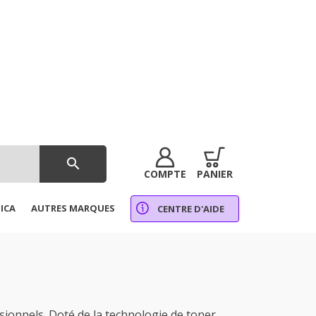
search
COMPTE
PANIER
ICA
AUTRES MARQUES
CENTRE D'AIDE
onnels. Doté de la technologie de toner