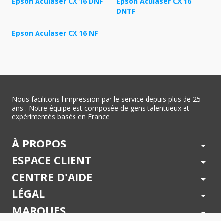
Epson Aculaser CX 16 DNF
Epson Aculaser CX 16
DNTF
Epson Aculaser CX 16 NF
Nous facilitons l'impression par le service depuis plus de 25
ans . Notre équipe est composée de gens talentueux et
expérimentés basés en France.
À PROPOS
arrow_drop_down
ESPACE CLIENT
arrow_drop_down
CENTRE D'AIDE
arrow_drop_down
LÉGAL
arrow_drop_down
MARQUES
arrow_drop_down