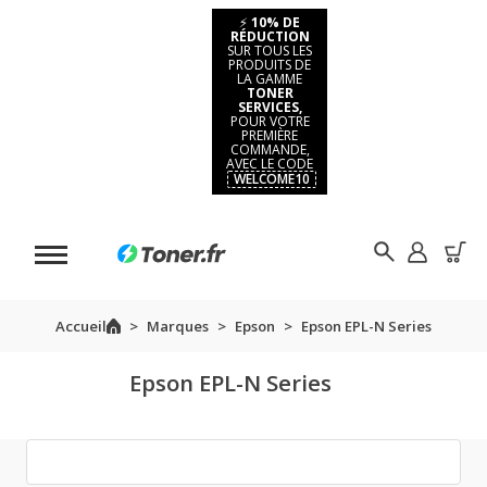
⚡
10% DE
RÉDUCTION
SUR TOUS LES
PRODUITS DE
LA GAMME
TONER
SERVICES,
POUR VOTRE
PREMIÈRE
COMMANDE,
AVEC LE CODE
WELCOME10
Accueil
Marques
Epson
Epson EPL-N Series
Epson EPL-N Series