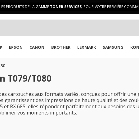
LES PRODUITS DE LA GAMME
TONER SERVICES,
POUR VOTRE PREMIÈRE COMMAN
P
EPSON
CANON
BROTHER
LEXMARK
SAMSUNG
KON
080
on T079/T080
s cartouches aux formats variés, conçues pour offrir une
es garantissent des impressions de haute qualité et des coul
et RX 685, elles répondent parfaitement aux besoins des util
sublimer vos moments importants.