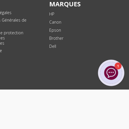
MARQUES
égales
HP
s Générales de
Canon
Epson
de protection
ées
Brother
les
Dell
te
1