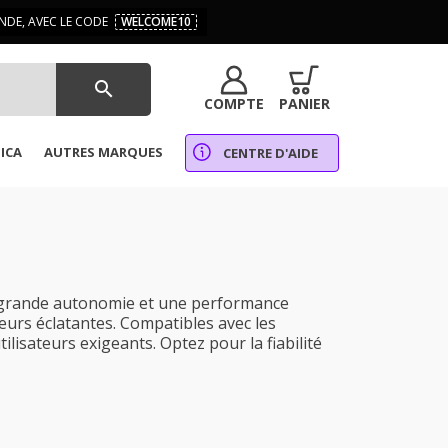
DE, AVEC LE CODE
WELCOME10
search
COMPTE
PANIER
ICA
AUTRES MARQUES
CENTRE D'AIDE
 grande autonomie et une performance
eurs éclatantes. Compatibles avec les
isateurs exigeants. Optez pour la fiabilité