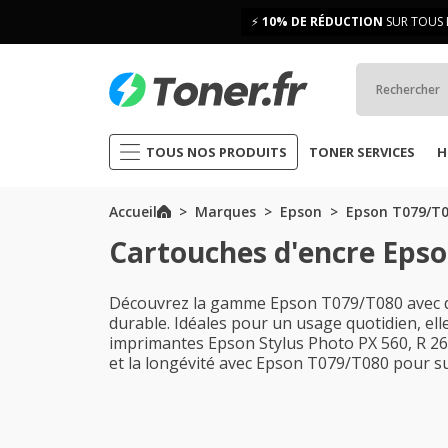
⚡
10% DE RÉDUCTION
SUR TOUS 
TOUS NOS PRODUITS
TONER SERVICES
H
Accueil
Marques
Epson
Epson T079/T
Cartouches d'encre Eps
Découvrez la gamme Epson T079/T080 avec de
durable. Idéales pour un usage quotidien, ell
imprimantes Epson Stylus Photo PX 560, R 265 
et la longévité avec Epson T079/T080 pour 