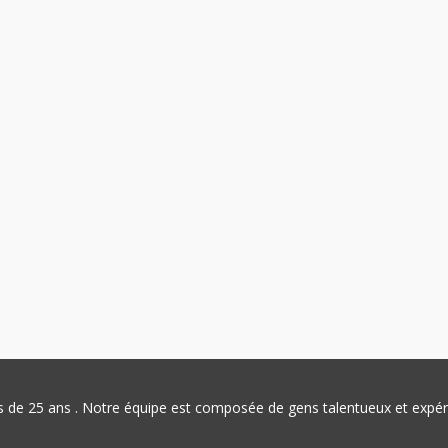
plus de 25 ans . Notre équipe est composée de gens talentueux et exp