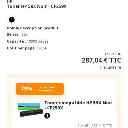
HP
Toner HP 59X Noir - CF259X
1
Voir la description produit
Séries :
59X
Capacité :
10000 pages
Coût par page :
0,02 €
(239,20 HT)
287,04 € TTC
Prix unitaire
-79%
Economie
immédiate
Toner compatible HP 59X Noir
- CF259X
1
Prix HP : 287,04 € TTC