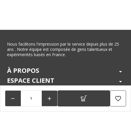
Nous facilitons l'impression par le service depuis plus de 25
ans . Notre équipe est composée de gens talentueux et
expérimentés basés en France.
À PROPOS
arrow_drop_down
ESPACE CLIENT
arrow_drop_down
CENTRE D'AIDE
arrow_drop_down
favorite_border


LÉGAL
arrow_drop_down
MARQUES
arrow_drop_down
PAIEMENTS SÉCURISÉS
arrow_drop_down
SUIVEZ NOUS !