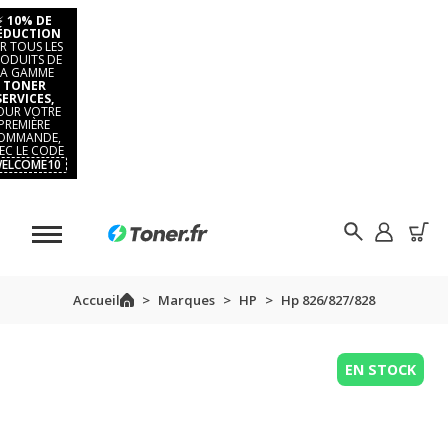
⚡
10% DE
ÉDUCTION
R TOUS LES
ODUITS DE
LA GAMME
TONER
SERVICES,
OUR VOTRE
PREMIÈRE
OMMANDE,
EC LE CODE
ELCOME10
Accueil
Marques
HP
Hp 826/827/828
EN STOCK