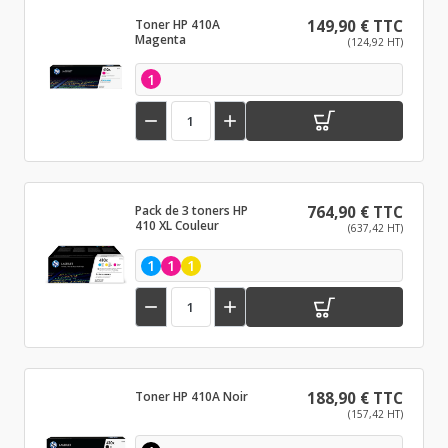
Toner HP 410A
149,90 € TTC
Magenta
(124,92 HT)
1


Pack de 3 toners HP
764,90 € TTC
410 XL Couleur
(637,42 HT)
1
1
1


Toner HP 410A Noir
188,90 € TTC
(157,42 HT)