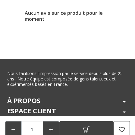
Aucun avis sur ce produit pour le
moment
Nous facilitons l'impression par le service depuis plus de 25
ans . Notre équipe est composée de gens talentueux et
expérimentés basés en France.
À PROPOS
arrow_drop_down
ESPACE CLIENT
arrow_drop_down
CENTRE D'AIDE
arrow_drop_down
favorite_border


LÉGAL
arrow_drop_down