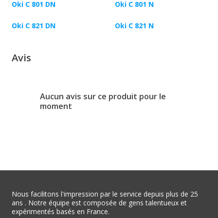
Oki C 801 DN
Oki C 801 N
Oki C 821 DN
Oki C 821 N
Avis
Aucun avis sur ce produit pour le
moment
Nous facilitons l'impression par le service depuis plus de 25
ans . Notre équipe est composée de gens talentueux et
expérimentés basés en France.