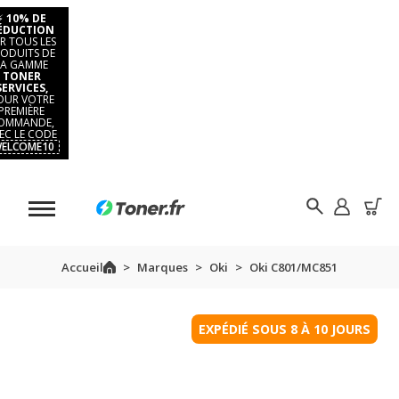
⚡
10% DE
ÉDUCTION
R TOUS LES
ODUITS DE
LA GAMME
TONER
SERVICES,
OUR VOTRE
PREMIÈRE
OMMANDE,
EC LE CODE
ELCOME10
Accueil
Marques
Oki
Oki C801/MC851
EXPÉDIÉ SOUS 8 À 10 JOURS