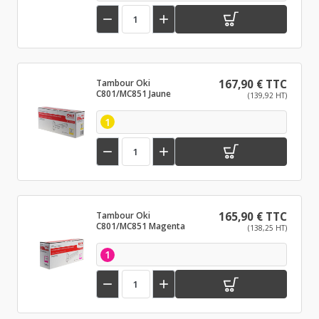


Tambour Oki
167,90 € TTC
C801/MC851 Jaune
(139,92 HT)
1


Tambour Oki
165,90 € TTC
C801/MC851 Magenta
(138,25 HT)
1

