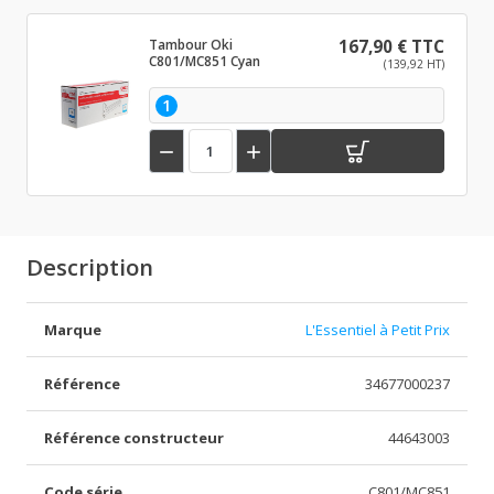
Tambour Oki
167,90 € TTC
C801/MC851 Cyan
(139,92 HT)
1


Description
Marque
L'Essentiel à Petit Prix
Référence
34677000237
Référence constructeur
44643003
Code série
C801/MC851