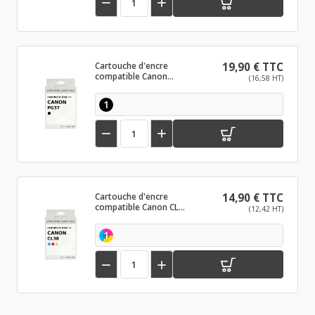


Cartouche d'encre
19,90 € TTC
compatible Canon
(16,58 HT)
PG37 Noir
1


Cartouche d'encre
14,90 € TTC
compatible Canon CL38
(12,42 HT)
Couleur
1

