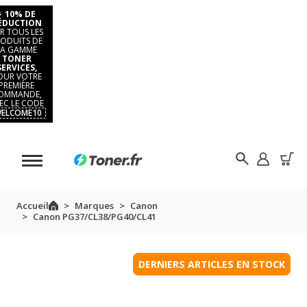
⚡
10% DE
ÉDUCTION
R TOUS LES
ODUITS DE
LA GAMME
TONER
SERVICES,
OUR VOTRE
PREMIÈRE
OMMANDE,
EC LE CODE
ELCOME10
Accueil
Marques
Canon
Canon PG37/CL38/PG40/CL41
DERNIERS ARTICLES EN STOCK