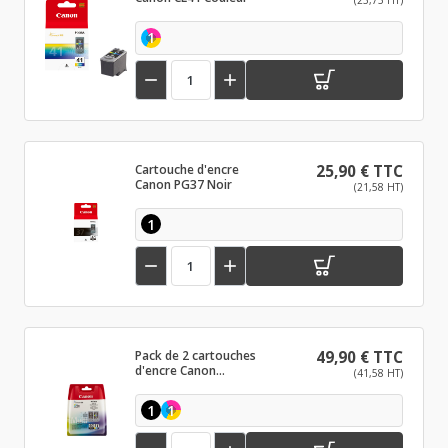
(23,75 HT)
1


Cartouche d'encre
25,90 € TTC
Canon PG37 Noir
(21,58 HT)
1


Pack de 2 cartouches
49,90 € TTC
d'encre Canon
(41,58 HT)
PG40/CL41 Noir et
couleurs
1
1