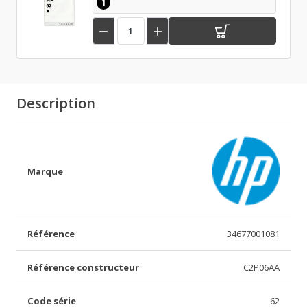
1


Description
Marque
Référence
34677001081
Référence constructeur
C2P06AA
Code série
62