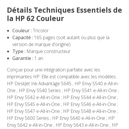
Détails Techniques Essentiels de
la HP 62 Couleur
Couleur :
Tricolor
Capacité :
165 pages (soit autant ou plus que la
version de marque d'origine)
Type :
Marque constructeur
Garantie :
1 an
Conçue pour une intégration parfaite avec les
imprimantes HP. Elle est compatible avec les modèles :
HP DeskJet Ink Advantage 5645 ; HP Envy 5540 e-All-in-
One ; HP Envy 5540 Series ; HP Envy 5541 e-All-in-One ;
HP Envy 5542 e-All-in-One ; HP Envy 5544 e-All-in-One ;
HP Envy 5545 e-All-in-One ; HP Envy 5546 e-All-in-One ;
HP Envy 5547 e-All-in-One ; HP Envy 5548 e-All-in-One ;
HP Envy 5600 Series ; HP Envy 5640 e-All-in-One ; HP
Envy 5642 e-All-in-One ; HP Envy 5643 e-All-in-One ; HP