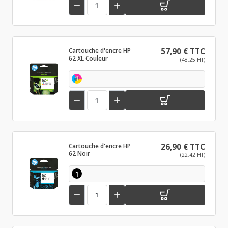


Cartouche d'encre HP
57,90 € TTC
62 XL Couleur
(48,25 HT)
1


Cartouche d'encre HP
26,90 € TTC
62 Noir
(22,42 HT)
1

