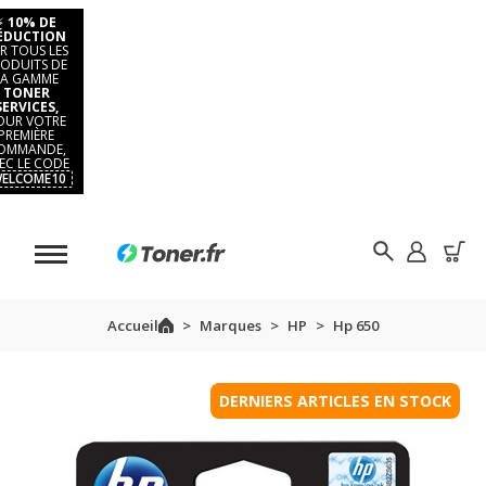
⚡
10% DE
ÉDUCTION
R TOUS LES
ODUITS DE
LA GAMME
TONER
SERVICES,
OUR VOTRE
PREMIÈRE
OMMANDE,
EC LE CODE
ELCOME10
Accueil
Marques
HP
Hp 650
DERNIERS ARTICLES EN STOCK