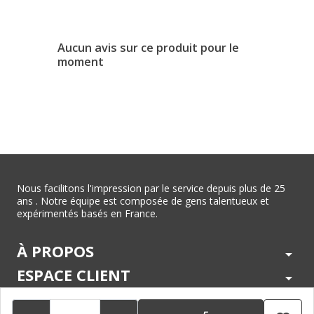
Aucun avis sur ce produit pour le
moment
Nous facilitons l'impression par le service depuis plus de 25
ans . Notre équipe est composée de gens talentueux et
expérimentés basés en France.
À PROPOS
arrow_drop_down
ESPACE CLIENT
arrow_drop_down
CENTRE D'AIDE
arrow_drop_down