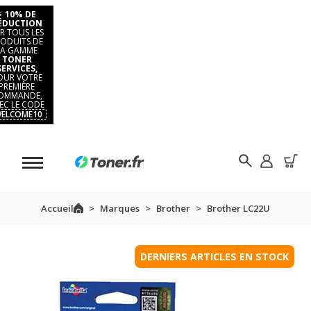
⚡
10% DE
ÉDUCTION
R TOUS LES
ODUITS DE
LA GAMME
TONER
SERVICES,
OUR VOTRE
PREMIÈRE
OMMANDE,
EC LE CODE
ELCOME10
Accueil
Marques
Brother
Brother LC22U
DERNIERS ARTICLES EN STOCK