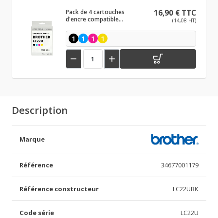
Pack de 4 cartouches
16,90 € TTC
d'encre compatible
(14,08 HT)
Brother LC22U Noir et
couleurs
1
1
1
1


Description
Marque
Référence
34677001179
Référence constructeur
LC22UBK
Code série
LC22U