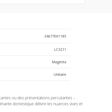
34677001185
LC3211
Magenta
Unitaire
atantes ou des présentations percutantes –
imante domestique délivre les nuances vives et