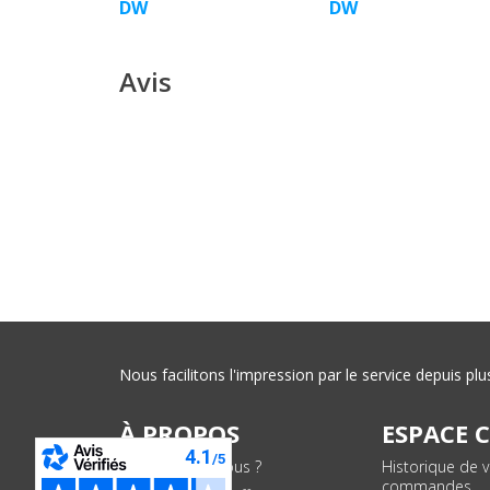
DW
DW
Avis
Nous facilitons l'impression par le service depuis 
À PROPOS
ESPACE 
Qui sommes-nous ?
Historique de 
commandes