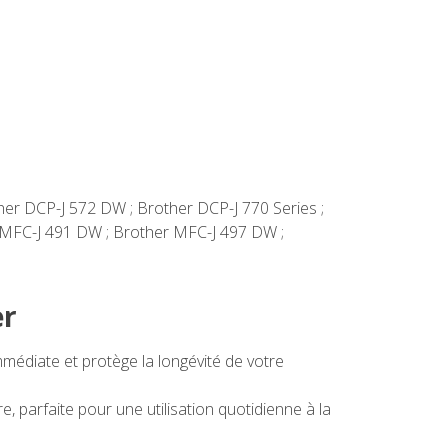
1
ther DCP-J 572 DW ; Brother DCP-J 770 Series ;
 MFC-J 491 DW ; Brother MFC-J 497 DW ;
er
édiate et protège la longévité de votre
, parfaite pour une utilisation quotidienne à la