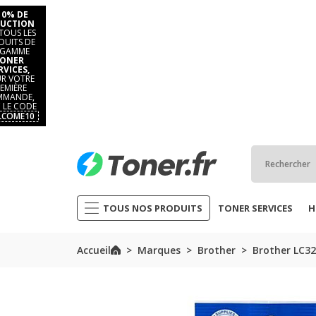
10% DE
UCTION
TOUS LES
DUITS DE
 GAMME
ONER
RVICES,
R VOTRE
EMIÈRE
MANDE,
 LE CODE
LCOME10
TOUS NOS PRODUITS
TONER SERVICES
H
Accueil
Marques
Brother
Brother LC3