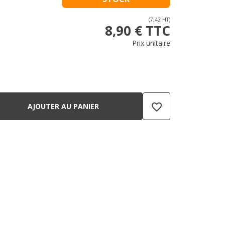
(7,42 HT)
8,90 € TTC
Prix unitaire
favorite_border
AJOUTER AU PANIER