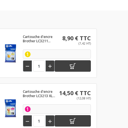
Cartouche d'encre
8,90 € TTC
Brother LC3211
(7,42 HT)
Jaune
1


Cartouche d'encre
14,50 € TTC
Brother LC3213 XL
(12,08 HT)
Magenta
1

