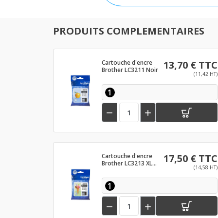
PRODUITS COMPLEMENTAIRES
Cartouche d'encre
13,70 € TTC
Brother LC3211 Noir
(11,42 HT)
1


Cartouche d'encre
17,50 € TTC
Brother LC3213 XL
(14,58 HT)
Noir
1

