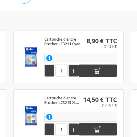
Cartouche d'encre
8,90 € TTC
Brother LC3211 Cyan
(7,42 HT)
1


Cartouche d'encre
14,50 € TTC
Brother LC3213 XL
(12,08 HT)
Cyan
1

