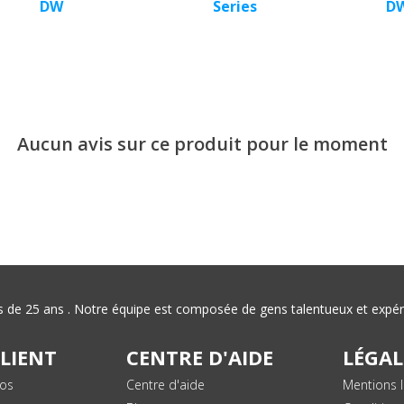
DW
Series
D
Aucun avis sur ce produit pour le moment
plus de 25 ans . Notre équipe est composée de gens talentueux et exp
CLIENT
CENTRE D'AIDE
LÉGAL
vos
Centre d'aide
Mentions l