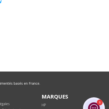
W
érimentés basés en France.
MARQUES
1
égales
HP