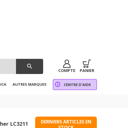
search
COMPTE
PANIER
ICA
AUTRES MARQUES
CENTRE D'AIDE
DERNIERS ARTICLES EN
ther LC3211
STOCK