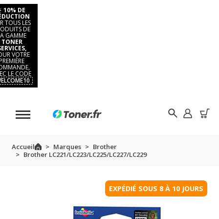
⚡
10% DE
ÉDUCTION
R TOUS LES
ODUITS DE
LA GAMME
TONER
SERVICES,
OUR VOTRE
PREMIÈRE
OMMANDE,
EC LE CODE
ELCOME10
Accueil
Marques
Brother
Brother LC221/LC223/LC225/LC227/LC229
EXPÉDIÉ SOUS 8 À 10 JOURS