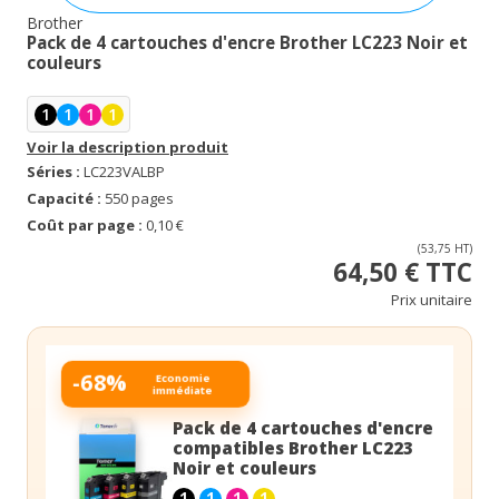
Brother
Pack de 4 cartouches d'encre Brother LC223 Noir et
couleurs
1
1
1
1
Voir la description produit
Séries :
LC223VALBP
Capacité :
550 pages
Coût par page :
0,10 €
(53,75 HT)
64,50 € TTC
Prix unitaire
-68%
Economie
immédiate
Pack de 4 cartouches d'encre
compatibles Brother LC223
Noir et couleurs
1
1
1
1