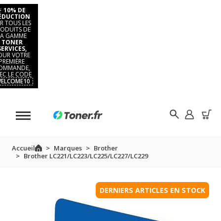
⚡
10% DE
ÉDUCTION
R TOUS LES
ODUITS DE
LA GAMME
TONER
SERVICES,
OUR VOTRE
PREMIÈRE
OMMANDE,
EC LE CODE
ELCOME10
Accueil
Marques
Brother
Brother LC221/LC223/LC225/LC227/LC229
DERNIERS ARTICLES EN STOCK