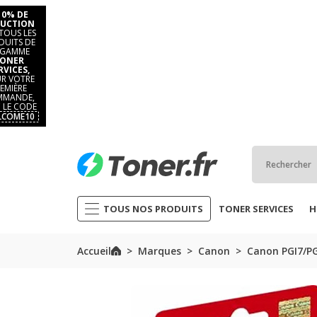
10% DE
UCTION
TOUS LES
DUITS DE
 GAMME
ONER
RVICES,
R VOTRE
EMIÈRE
MANDE,
 LE CODE
LCOME10
TOUS NOS PRODUITS
TONER SERVICES
H
Accueil
Marques
Canon
Canon PGI7/PG