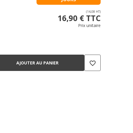
(14,08 HT)
16,90 € TTC
Prix unitaire
favorite_border
AJOUTER AU PANIER