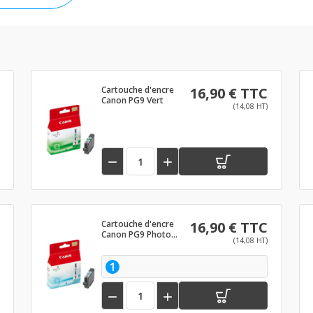
Cartouche d'encre
16,90 € TTC
Canon PG9 Vert
(14,08 HT)


Cartouche d'encre
16,90 € TTC
Canon PG9 Photo
(14,08 HT)
cyan
1

