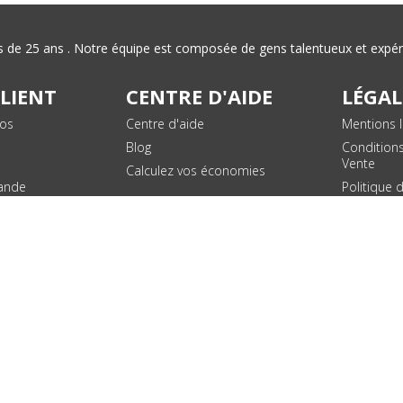
plus de 25 ans . Notre équipe est composée de gens talentueux et exp
CLIENT
CENTRE D'AIDE
LÉGAL
vos
Centre d'aide
Mentions l
Blog
Condition
Vente
Calculez vos économies
ande
Politique 
des donn
personnel
Plan du si
SUIVEZ NOUS !
© 2026 - Toner Services