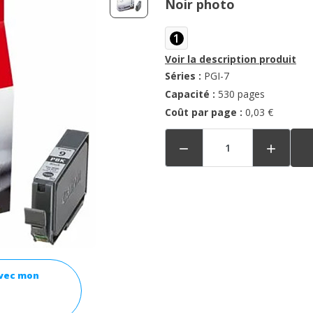
Noir photo
1
Voir la description produit
Séries :
PGI-7
Capacité :
530 pages
Coût par page :
0,03 €


avec mon