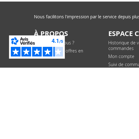
Nous facilitons l'impression par le service depuis 
À PROPOS
ESPACE 
Qui sommes-nous ?
Historique de 
commandes
Conditions des offres en
cours
Mon compte
Suivi de comm
PAIEMENTS SÉCURISÉS