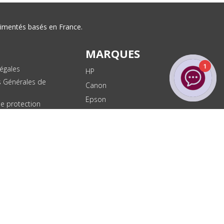
érimentés basés en France.
MARQUES
1
égales
HP
s Générales de
Canon
Epson
de protection
ées
Brother
les
Dell
te